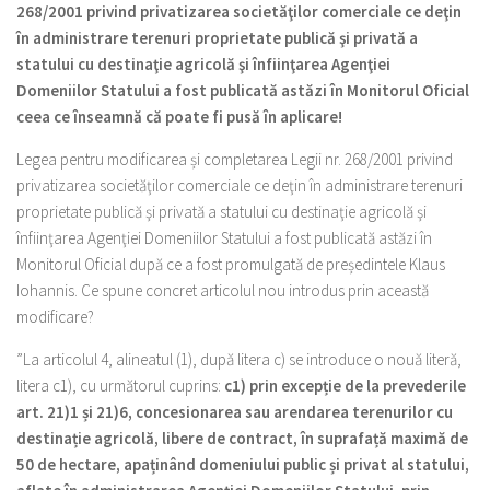
268/2001 privind privatizarea societăţilor comerciale ce deţin
în administrare terenuri proprietate publică şi privată a
statului cu destinaţie agricolă şi înfiinţarea Agenţiei
Domeniilor Statului a fost publicată astăzi în Monitorul Oficial
ceea ce înseamnă că poate fi pusă în aplicare!
Legea pentru modificarea și completarea Legii nr. 268/2001 privind
privatizarea societăţilor comerciale ce deţin în administrare terenuri
proprietate publică şi privată a statului cu destinaţie agricolă şi
înfiinţarea Agenţiei Domeniilor Statului a fost publicată astăzi în
Monitorul Oficial după ce a fost promulgată de președintele Klaus
Iohannis. Ce spune concret articolul nou introdus prin această
modificare?
”La articolul 4, alineatul (1), după litera c) se introduce o nouă literă,
litera c1), cu următorul cuprins:
c1) prin excepție de la prevederile
art. 21)1 și 21)6, concesionarea sau arendarea terenurilor cu
destinație agricolă, libere de contract, în suprafață maximă de
50 de hectare, apaținând domeniului public și privat al statului,