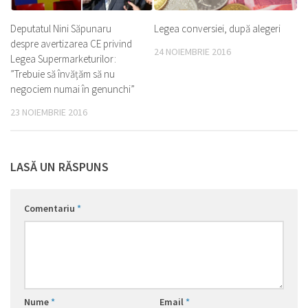
Deputatul Nini Săpunaru
Legea conversiei, după alegeri
despre avertizarea CE privind
24 NOIEMBRIE 2016
Legea Supermarketurilor:
”Trebuie să învățăm să nu
negociem numai în genunchi”
23 NOIEMBRIE 2016
LASĂ UN RĂSPUNS
Comentariu
*
Nume
*
Email
*