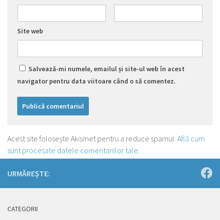
Site web
Salvează-mi numele, emailul și site-ul web în acest
navigator pentru data viitoare când o să comentez.
Acest site folosește Akismet pentru a reduce spamul.
Află cum
sunt procesate datele comentariilor tale
.
URMĂREȘTE:
CATEGORII