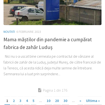
NOUTATI
6 FEBRUARIE 2023
Mama măștilor din pandemie a cumpărat
fabrica de zahăr Luduș
Nici nu s-a uscat bine cerneala pe contractul de vânzare al
fabricii de zahăr de la Luduș, județul Mureș, de către francezii de
la Tereos, că acesta ridică deja multe semne de întrebare.
Semnarea lui a luat prin surprindere...
Pagina 1 din 176
1
2
3
4
5
...
10
20
30
...
»
Ultima »