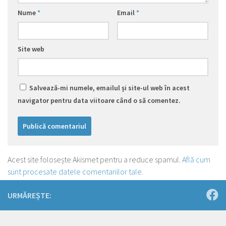
Nume
*
Email
*
Site web
Salvează-mi numele, emailul și site-ul web în acest
navigator pentru data viitoare când o să comentez.
Acest site folosește Akismet pentru a reduce spamul.
Află cum
sunt procesate datele comentariilor tale
.
URMĂREȘTE: