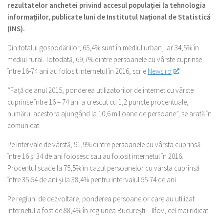
rezultatelor anchetei privind accesul populației la tehnologia
informațiilor, publicate luni de Institutul Național de Statistică
(INS).
Din totalul gospodăriilor, 65,4% sunt în mediul urban, iar 34,5% în
mediul rural. Totodată, 69,7% dintre persoanele cu vârste cuprinse
între 16-74 ani au folosit internetul în 2016, scrie
News.ro
.
”Față de anul 2015, ponderea utilizatorilor de internet cu vârste
cuprinse între 16 – 74 ani a crescut cu 1,2 puncte procentuale,
numărul acestora ajungând la 10,6 milioane de persoane”, se arată în
comunicat.
Pe intervale de vârstă, 91,9% dintre persoanele cu vârsta cuprinsă
între 16 și 34 de ani folosesc sau au folosit internetul în 2016.
Procentul scade la 75,5% în cazul persoanelor cu vârsta cuprinsă
între 35-54 de ani și la 38,4% pentru intervalul 55-74 de ani.
Pe regiuni de dezvoltare, ponderea persoanelor care au utilizat
internetul a fost de 88,4% în regiunea București – Ilfov, cel mai ridicat