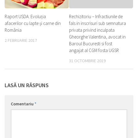
Raport USDA: Evoluția
Rechizitoriu – Infractiunile de
afacerilor cu lapte și carne din
fals in inscrisuri sub semnatura
România
privata privind inculpata
Gheorghe Valentina, avocat in
2 FEBRUARIE 2017
Baroul Bucuresti si fost
angajat al CGM fosta UGSR
31 OCTOMBRIE 2019
LASĂ UN RĂSPUNS
Comentariu
*