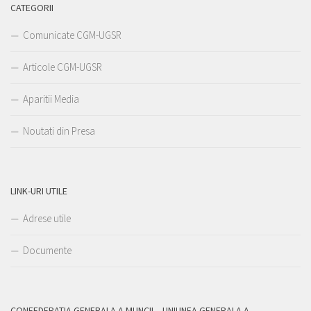
CATEGORII
Comunicate CGM-UGSR
Articole CGM-UGSR
Aparitii Media
Noutati din Presa
LINK-URI UTILE
Adrese utile
Documente
CONFEDERATIA GENERALA A MUNCII – UNIUNEA GENERALA A