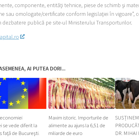
ente, componente, entităţi tehnice, piese de schimb şi mate
ne sau omologate/certificate conform legislaţiei în vigoare”, c
n dezbatere publică pe site-ul Ministerului Transporturilor.
apital.ro
ASEMENEA, AI PUTEA DORI...
 economiei
Maxim istoric. Importurile de
SUSȚINEM
 se vede diferit la
alimente au ajuns la 6,51 de
PRODUCĂT
s faţă de Bucureşti.
miliarde de euro
DR. MIHAI