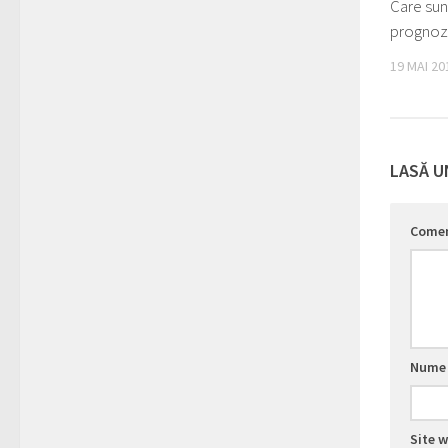
Care sun
prognoz
19 MAI 20
LASĂ U
Come
Num
Site 