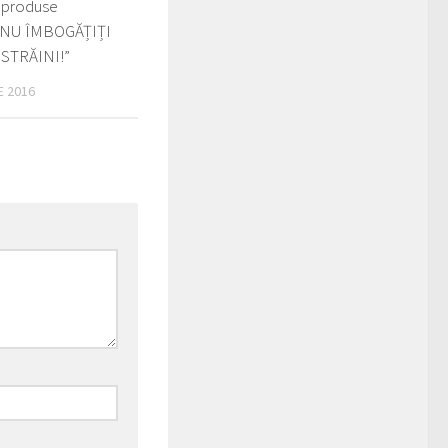
 produse
, NU ÎMBOGĂȚIȚI
 STRĂINI!”
E 2016