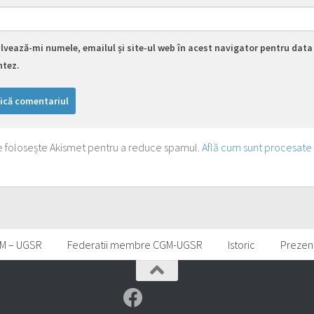
lvează-mi numele, emailul și site-ul web în acest navigator pentru data 
tez.
te folosește Akismet pentru a reduce spamul.
Află cum sunt procesate
M – UGSR
Federatii membre CGM-UGSR
Istoric
Prezen