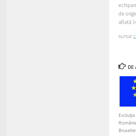
echipam
de origi
aflată î
sursa:
c
DE 
Evoluţia
României
Bruxelle