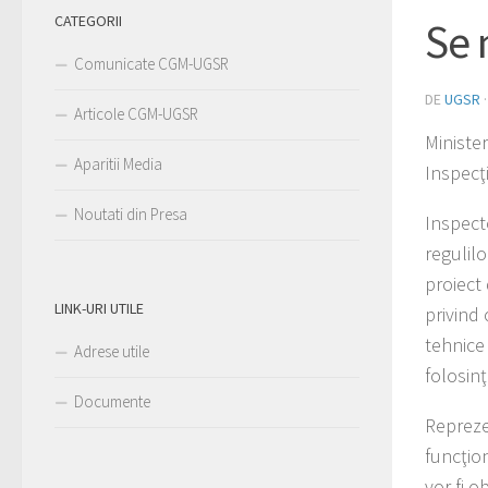
CATEGORII
Se 
Comunicate CGM-UGSR
DE
UGSR
Articole CGM-UGSR
Minister
Aparitii Media
Inspecţi
Noutati din Presa
Inspecto
regulilo
proiect
LINK-URI UTILE
privind 
tehnice 
Adrese utile
folosinţ
Documente
Reprezen
funcţio
vor fi 