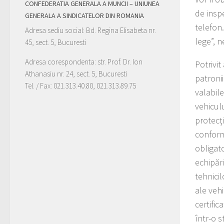
CONFEDERATIA GENERALA A MUNCII – UNIUNEA
de insp
GENERALA A SINDICATELOR DIN ROMANIA
telefon
Adresa sediu social: Bd. Regina Elisabeta nr.
lege”, n
45, sect. 5, Bucuresti
Adresa corespondenta: str. Prof. Dr. Ion
Potrivi
Athanasiu nr. 24, sect. 5, Bucuresti
patronii
Tel. / Fax: 021.313.40.80, 021.313.89.75
valabile
vehiculu
protecţi
conform
obligat
echipări
tehnici
ale vehi
certifi
într-o 