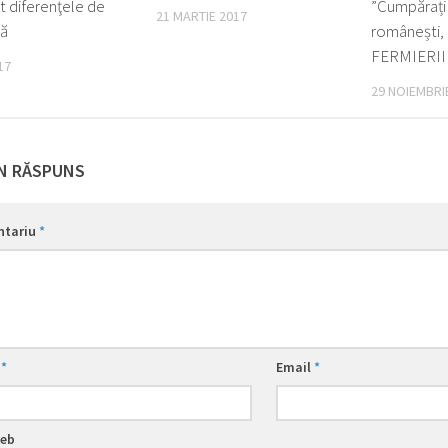
t diferenţele de
”Cumpărați
21 MARTIE 2017
ă
românești
FERMIERII
17
29 NOIEMBRI
N RĂSPUNS
ntariu
*
e
*
Email
*
web