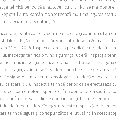
ecţie tehnică periodică al autovehiculului. Nu se mai poate el
. Registrul Auto Român monitorizează mult mai riguros staţiil
e-au precizat reprezentanţii MT.
t acestora, odată cu noile schimbări creşte şi cuantumul amen
 staţiilor ITP. „Noile modificări vor fi introduse la 20 mai anul a
 din 20 mai 2018. Inspecţia tehnică periodică cuprinde, în fun
lui, inspecţia tehnică privind siguranţa rutieră, inspecţia tehn
a mediului, inspecţia tehnică privind încadrarea în categoria 
 destinaţiei, avându-se în vedere caracteristicile de siguranţ
orii în vigoare la momentul omologării, sau dacă este cazul,
i ulterioare. (…). Inspecţia tehnică periodică se efectuează c
lor şi echipamentelor disponibile, fără demontarea sau îndep
culului. În intervalul dintre două inspecţii tehnice periodice,
catului de înmatriculare/înregistrare este răspunzător de men
stare tehnică sigură şi corespunzătoare, utilizând în acest sc