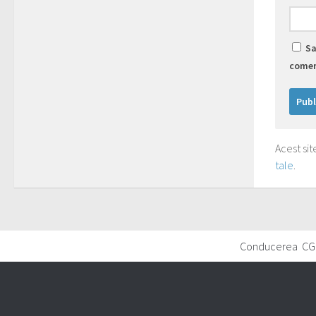
Sa
comen
Acest si
tale
.
Conducerea CG