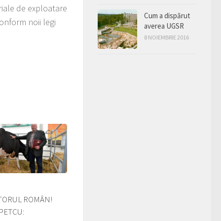
riale de exploatare
Cum a dispărut
onform noii legi
averea UGSR
8 NOIEMBRIE 2016
ORUL ROMÂN!
 PETCU: