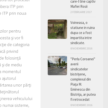
care-l tine captiv
ibera ITP prin
Mafiei Rosii
2 FEBRUARIE 2017
e ITP prin noua
Voineasa, o
statiune in ruina
zilor pentru
dupa ce a fost
cesta şi vor fi
impartita intre
sindicate.
cţie de categoria
8 NOIEMBRIE 2016
ică privind
de folosinţă
”Perla Coroanei”
averii
ă şi de mediu
sindicatelor
 la momentul
bistriţene,
u ajutorul
complexul din
Piaţa M.
ărtarea unor părţi
Eminescu din
 deţinătorul
Bistriţa, ar putea
ţinerea vehiculului
fi retrocedat
op numai sisteme,
8 NOIEMBRIE 2016