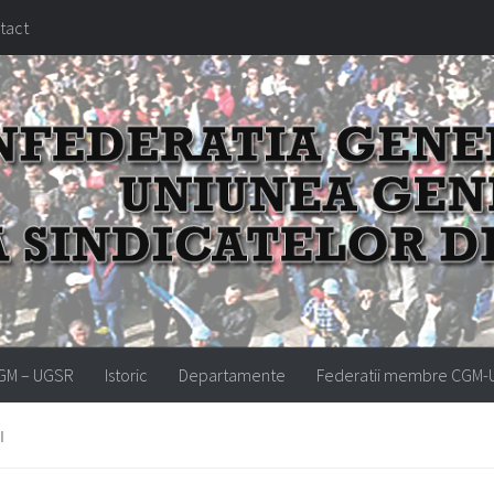
tact
GM – UGSR
Istoric
Departamente
Federatii membre CGM
I