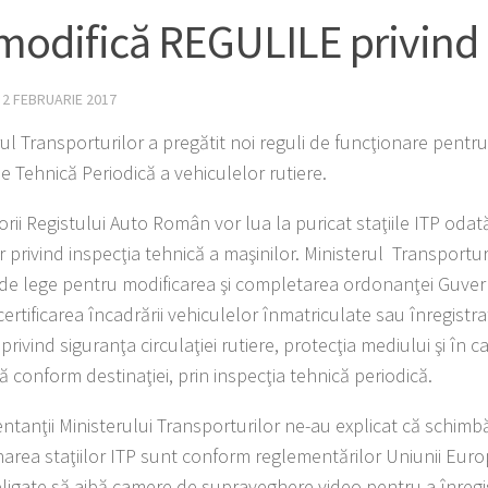
modifică REGULILE privind 
·
2 FEBRUARIE 2017
ul Transporturilor a pregătit noi reguli de funcţionare pentru 
e Tehnică Periodică a vehiculelor rutiere.
rii Registului Auto Român vor lua la puricat staţiile ITP oda
r privind inspecţia tehnică a maşinilor. Ministerul Transportur
 de lege pentru modificarea şi completarea ordonanţei Guver
certificarea încadrării vehiculelor înmatriculate sau înregist
privind siguranţa circulaţiei rutiere, protecţia mediului şi în c
ă conform destinaţiei, prin inspecţia tehnică periodică.
tanţii Ministerului Transporturilor ne-au explicat că schimbă
narea staţiilor ITP sunt conform reglementărilor Uniunii Europ
obligate să aibă camere de supraveghere video pentru a înregi