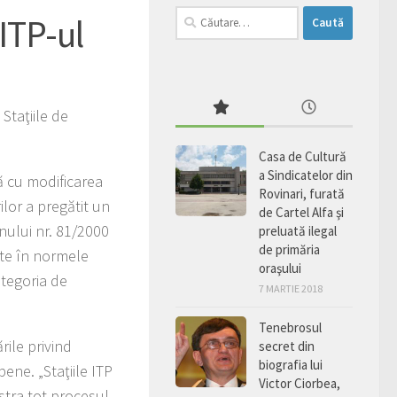
Caută
ITP-ul
după:
Staţiile de
Casa de Cultură
a Sindicatelor din
tă cu modificarea
Rovinari, furată
ilor a pregătit un
de Cartel Alfa şi
nului nr. 81/2000
preluată ilegal
de primăria
rate în normele
oraşului
ategoria de
7 MARTIE 2018
Tenebrosul
rile privind
secret din
biografia lui
ene. „Staţiile ITP
Victor Ciorbea,
stra tot procesul