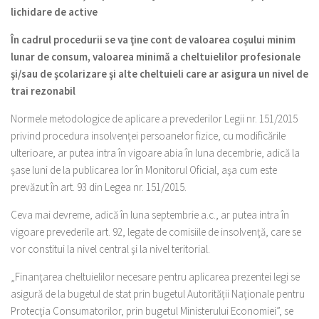
lichidare de active
În cadrul procedurii se va ţine cont de valoarea coşului minim
lunar de consum, valoarea minimă a cheltuielilor profesionale
şi/sau de şcolarizare şi alte cheltuieli care ar asigura un nivel de
trai rezonabil
Normele metodologice de aplicare a prevederilor Legii nr. 151/2015
privind procedura insolvenţei persoanelor fizice, cu modificările
ulterioare, ar putea intra în vigoare abia în luna decembrie, adică la
şase luni de la publicarea lor în Monitorul Oficial, aşa cum este
prevăzut în art. 93 din Legea nr. 151/2015.
Ceva mai devreme, adică în luna septembrie a.c., ar putea intra în
vigoare prevederile art. 92, legate de comisiile de insolvenţă, care se
vor constitui la nivel central şi la nivel teritorial.
„Finanţarea cheltuielilor necesare pentru aplicarea prezentei legi se
asigură de la bugetul de stat prin bugetul Autorităţii Naţionale pentru
Protecţia Consumatorilor, prin bugetul Ministerului Economiei”, se