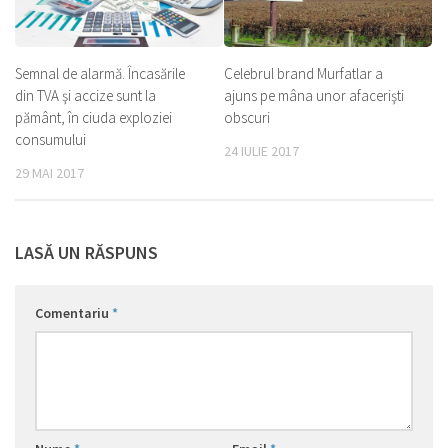
Semnal de alarmă. Încasările
Celebrul brand Murfatlar a
din TVA şi accize sunt la
ajuns pe mâna unor afacerişti
pământ, în ciuda exploziei
obscuri
consumului
24 IULIE 2017
29 MAI 2017
LASĂ UN RĂSPUNS
Comentariu
*