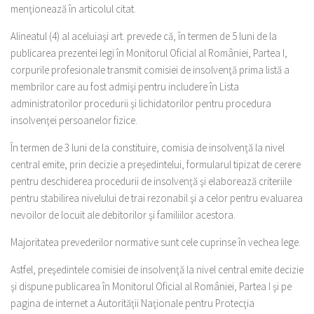
menţionează în articolul citat.
Alineatul (4) al aceluiaşi art. prevede că, în termen de 5 luni de la
publicarea prezentei legi în Monitorul Oficial al României, Partea I,
corpurile profesionale transmit comisiei de insolvenţă prima listă a
membrilor care au fost admişi pentru includere în Lista
administratorilor procedurii şi lichidatorilor pentru procedura
insolvenţei persoanelor fizice.
În termen de 3 luni de la constituire, comisia de insolvenţă la nivel
central emite, prin decizie a preşedintelui, formularul tipizat de cerere
pentru deschiderea procedurii de insolvenţă şi elaborează criteriile
pentru stabilirea nivelului de trai rezonabil şi a celor pentru evaluarea
nevoilor de locuit ale debitorilor şi familiilor acestora.
Majoritatea prevederilor normative sunt cele cuprinse în vechea lege.
Astfel, preşedintele comisiei de insolvenţă la nivel central emite decizie
şi dispune publicarea în Monitorul Oficial al României, Partea I şi pe
pagina de internet a Autorităţii Naţionale pentru Protecţia