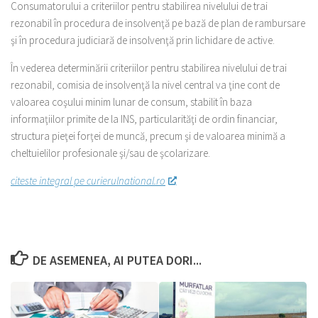
Consumatorului a criteriilor pentru stabilirea nivelului de trai
rezonabil în procedura de insolvenţă pe bază de plan de rambursare
şi în procedura judiciară de insolvenţă prin lichidare de active.
În vederea determinării criteriilor pentru stabilirea nivelului de trai
rezonabil, comisia de insolvenţă la nivel central va ţine cont de
valoarea coşului minim lunar de consum, stabilit în baza
informaţiilor primite de la INS, particularităţi de ordin financiar,
structura pieţei forţei de muncă, precum şi de valoarea minimă a
cheltuielilor profesionale şi/sau de şcolarizare.
citeste integral pe curierulnational.ro
DE ASEMENEA, AI PUTEA DORI...