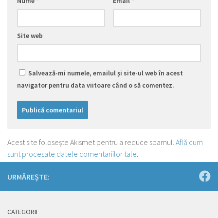
Nume
*
Email
*
Site web
Salvează-mi numele, emailul și site-ul web în acest
navigator pentru data viitoare când o să comentez.
Acest site folosește Akismet pentru a reduce spamul.
Află cum
sunt procesate datele comentariilor tale
.
URMĂREȘTE:
CATEGORII