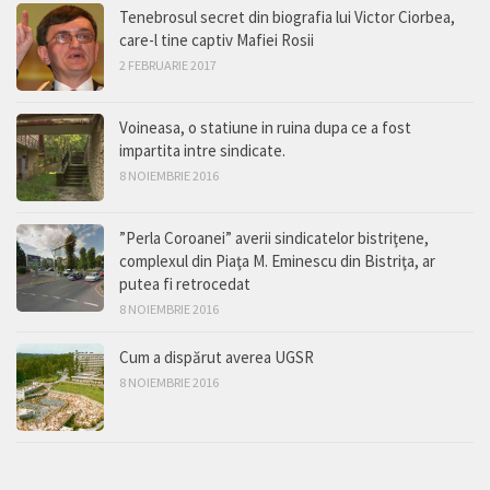
Tenebrosul secret din biografia lui Victor Ciorbea,
care-l tine captiv Mafiei Rosii
2 FEBRUARIE 2017
Voineasa, o statiune in ruina dupa ce a fost
impartita intre sindicate.
8 NOIEMBRIE 2016
”Perla Coroanei” averii sindicatelor bistriţene,
complexul din Piaţa M. Eminescu din Bistriţa, ar
putea fi retrocedat
8 NOIEMBRIE 2016
Cum a dispărut averea UGSR
8 NOIEMBRIE 2016