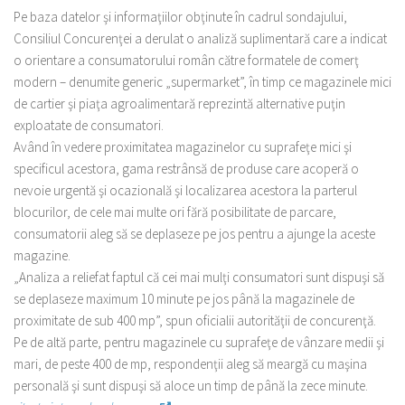
Pe baza datelor şi informaţiilor obţinute în cadrul sondajului,
Consiliul Concurenţei a derulat o analiză suplimentară care a indicat
o orientare a consumatorului român către formatele de comerţ
modern – denumite generic „supermarket”, în timp ce magazinele mici
de cartier şi piaţa agroalimentară reprezintă alternative puţin
exploatate de consumatori.
Având în vedere proximitatea magazinelor cu suprafeţe mici şi
specificul acestora, gama restrânsă de produse care acoperă o
nevoie urgentă şi ocazională şi localizarea acestora la parterul
blocurilor, de cele mai multe ori fără posibilitate de parcare,
consumatorii aleg să se deplaseze pe jos pentru a ajunge la aceste
magazine.
„Analiza a reliefat faptul că cei mai mulţi consumatori sunt dispuşi să
se deplaseze maximum 10 minute pe jos până la magazinele de
proximitate de sub 400 mp”, spun oficialii autorităţii de concurenţă.
Pe de altă parte, pentru magazinele cu suprafeţe de vânzare medii şi
mari, de peste 400 de mp, respondenţii aleg să meargă cu maşina
personală şi sunt dispuşi să aloce un timp de până la zece minute.