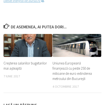
citeste integral pe bursa.ro
DE ASEMENEA, AI PUTEA DORI...
Creşterea salariilor bugetarilor
Uniunea Europeană
mai aşteaptă
finanţează cu peste 250 de
milioane de euro extinderea
7 IUNIE 2017
metroului din Bucureşti
4 OCTOMBRIE 2017