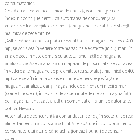
consumatorilor.
Odată cu aplicarea noului mod de analiză, vor fi mai greu de
îndeplinit condiţiile pentru ca autoritatea de concurenţă să
autorizeze tranzacţiile care implică magazine ce se află la distanţă
mai mică de zece minute.
„Astfel, când va analiza piaţa relevantă a unui magazin de peste 400
mp, se vor avea în vedere toate magazinele existente (mici şi mari) în
aria de zece minute de mers cu autoturismul faţă de magazinul
analizat. Dacă se va analiza un magazin de proximitate, se vor avea
în vedere alte magazine de proximitate (cu suprafaţa mai mică de 400
mp) care se află în aria de zece minute de mers pe jos faţă de
magazinul analizat, dar şi magazinele de dimensiuni medii şi mari
(comerţ modern), într-o arie de zece minute de mers cu maşina faţă
de magazinul analizat”, arată un comunicat emis luni de autoritate,
potrivit News.ro.
Autoritatea de concurenţă a comandat un sondaj în sectorul de retail
alimentar pentru a constata schimbările apărute în comportamentul
consumatorului atunci când achiziţionează bunuri de consum
curent.