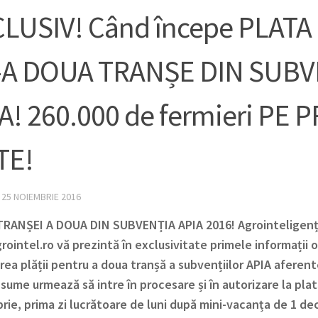
LUSIV! Când începe PLATA
-A DOUA TRANȘE DIN SUBV
A! 260.000 de fermieri PE 
TE!
·
25 NOIEMBRIE 2016
TRANȘEI A DOUA DIN SUBVENȚIA APIA 2016! Agrointeligenț
ointel.ro vă prezintă în exclusivitate primele informații o
ea plății pentru a doua tranșă a subvențiilor APIA aferent
sume urmează să intre în procesare și în autorizare la plat
ie, prima zi lucrătoare de luni după mini-vacanța de 1 d