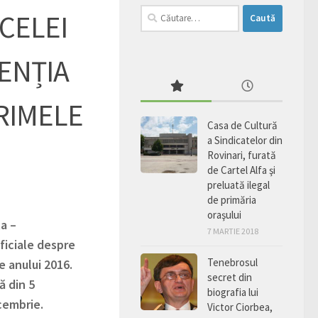
Caută
 CELEI
după:
ENȚIA
PRIMELE
Casa de Cultură
a Sindicatelor din
Rovinari, furată
de Cartel Alfa şi
preluată ilegal
de primăria
oraşului
a –
7 MARTIE 2018
ficiale despre
Tenebrosul
e anului 2016.
secret din
ă din 5
biografia lui
ecembrie.
Victor Ciorbea,