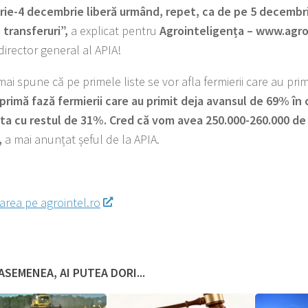
ie-4 decembrie liberă urmând, repet, ca de pe 5 decembr
 transferuri”,
a explicat pentru
Agrointeligența – www.agroi
director general al APIA!
ai spune că pe primele liste se vor afla fermierii care au pri
 primă fază fermierii care au primit deja avansul de 69% în
a cu restul de 31%. Cred că vom avea 250.000-260.000 de 
,
a mai anunțat șeful de la APIA.
area pe agrointel.ro
ASEMENEA, AI PUTEA DORI...