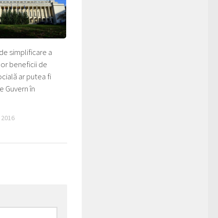
de simplificare a
nor beneficii de
cială ar putea fi
e Guvern în
 2016