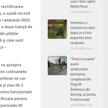
care-l tine captiv
 rectificarea
Mafiei Rosii
2 FEBRUARIE 2017
u, o sumă-record
ru campania 2016.
Voineasa, o
și a doua tranșă de
statiune in ruina
dupa ce a fost
in plățile
impartita intre
 și cine sunt
sindicate.
ța –
8 NOIEMBRIE 2016
”Perla Coroanei”
averii
u se aștepta
sindicatelor
ate cotloanele.
bistriţene,
sferuri se vor
complexul din
Piaţa M.
 și ziua de 2
Eminescu din
entru funcționarii
Bistriţa, ar putea
rătoare pentru
fi retrocedat
 perioada 30
8 NOIEMBRIE 2016