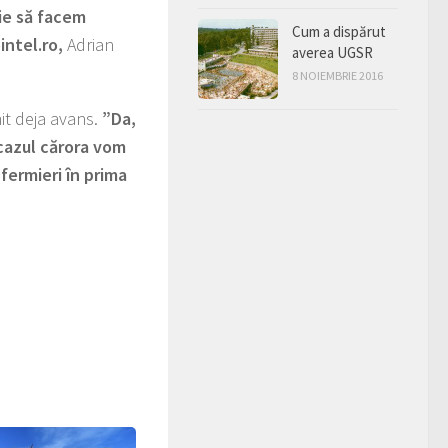
ie să facem
Cum a dispărut
ntel.ro,
Adrian
averea UGSR
8 NOIEMBRIE 2016
mit deja avans.
”Da,
 cazul cărora vom
fermieri în prima