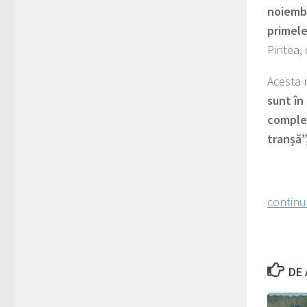
noiembr
primele
Pintea, 
Acesta m
sunt în
complet
tranșă”
continu
DE 