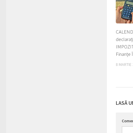
CALENDA
declaraț
IMPOZIT
Finanțe
8 MARTIE
LASĂ U
Come