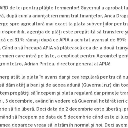
ARD de lei pentru plățile fermierilor! Guvernul a aprobat la
ă, după cum a anunțat ieri ministrul finanțelor, Anca Drag
rge spre agricultură mai exact la plata subvențiilor pent
i disponibili, agenția de plăți este pregătită să transfere 
ică cei 31% rămași după ce APIA a achitat avansul de 69% d
. Când o să înceapă APIA să plătească cea de-a două tranșă
fermieri care intră pe liste, a explicat pentru Agrointeligen
ointel.ro, Adrian Pintea, director general al APIA!
merg atât la plata în avans dar și cea regulară pentru că n
să dăm atâția bani și de aceea adună (Guvernul n.r) din to
tem pregătiți să începem și plata regulară dar primele tran
ni, 5 decembrie, având în vedere că Guvernul hotărât ieri ca
ie să fie liberă. Deci data de 2 decembrie este liberă și p
mând să începem pe data de 5 decembrie când este zi luc
umea deoarece vreau să intrăm în normal și noi. Deci avem