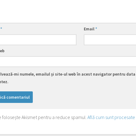
e
*
Email
*
web
lvează-mi numele, emailul și site-ul web în acest navigator pentru data 
tez.
te folosește Akismet pentru a reduce spamul.
Află cum sunt procesate