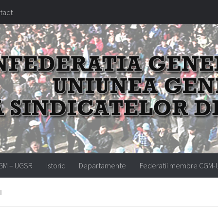
tact
GM – UGSR
Istoric
Departamente
Federatii membre CGM
I