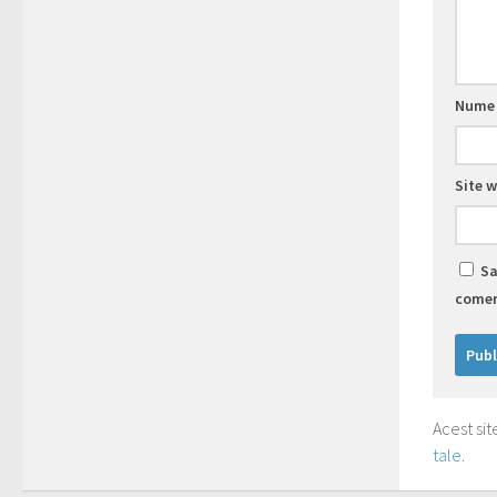
Num
Site 
Sa
comen
Acest si
tale
.