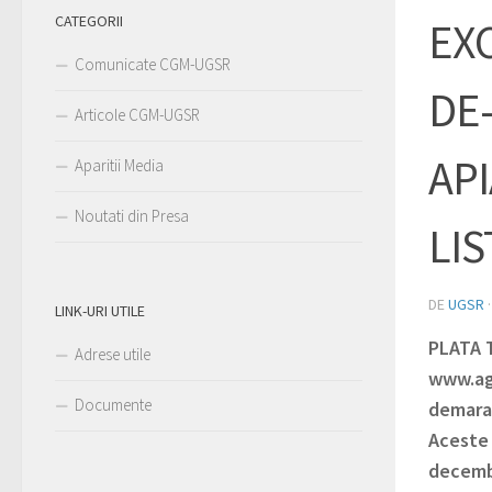
CATEGORII
EXC
Comunicate CGM-UGSR
DE
Articole CGM-UGSR
API
Aparitii Media
Noutati din Presa
LIS
DE
UGSR
LINK-URI UTILE
PLATA 
Adrese utile
www.agr
Documente
demarar
Aceste 
decembr