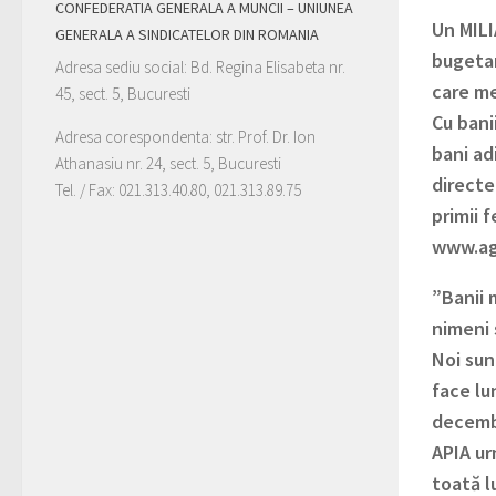
CONFEDERATIA GENERALA A MUNCII – UNIUNEA
Un MILI
GENERALA A SINDICATELOR DIN ROMANIA
bugetar
Adresa sediu social: Bd. Regina Elisabeta nr.
care me
45, sect. 5, Bucuresti
Cu bani
Adresa corespondenta: str. Prof. Dr. Ion
bani ad
Athanasiu nr. 24, sect. 5, Bucuresti
directe
Tel. / Fax: 021.313.40.80, 021.313.89.75
primii 
www.agr
”Banii 
nimeni 
Noi sun
face lu
decembr
APIA ur
toată l