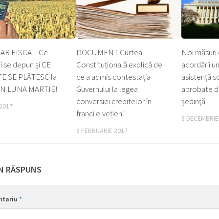
R FISCAL. Ce
DOCUMENT Curtea
Noi măsuri 
ii se depun și CE
Constituțională explică de
acordării u
E SE PLĂTESC la
ce a admis contestația
asistenţă so
 ÎN LUNA MARTIE!
Guvernului la legea
aprobate d
conversiei creditelor în
şedinţă
 2017
franci elvețieni
8 DECEMBRIE
8 FEBRUARIE 2017
N RĂSPUNS
ntariu
*