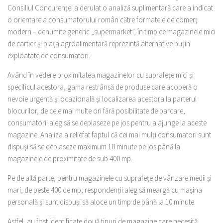
Consiliul Concurenţei a derulat o analiză suplimentară care a indicat
o orientare a consumatorului român către formatele de comerţ
modern – denumite generic „supermarket”, în timp ce magazinele mici
de cartier şi piaţa agroalimentară reprezintă alternative puţin
exploatate de consumatori.
Având în vedere proximitatea magazinelor cu suprafeţe mici şi
specificul acestora, gama restrânsă de produse care acoperă o
nevoie urgentă şi ocazională şi localizarea acestora la parterul
blocurilor, de cele mai multe ori fără posibilitate de parcare,
consumatorii aleg să se deplaseze pe jos pentru a ajunge la aceste
magazine. Analiza a reliefat faptul că cei mai mulţi consumatori sunt
dispuşi să se deplaseze maximum 10 minute pe jos până la
magazinele de proximitate de sub 400 mp.
Pe de altă parte, pentru magazinele cu suprafeţe de vânzare medii şi
mari, de peste 400 de mp, respondenţii aleg să meargă cu maşina
personală şi sunt dispuşi să aloce un timp de până la 10 minute.
Astfel, au fost identificate două tipuri de magazine care necesită