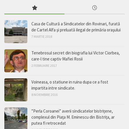
Casa de Cultură a Sindicatelor din Rovinari, furată
de Cartel Alfa şi preluată ilegal de primăria oraşului
7 MARTIE 2018
Tenebrosul secret din biografia lui Victor Ciorbea,
care-l tine captiv Mafiei Rosii
2 FEBRUARIE 2017
Voineasa, o statiune in ruina dupa ce a fost
impartita intre sindicate.
8 NOIEMBRIE 2016
”Perla Coroanei” averii sindicatelor bistriţene,
complexul din Piaţa M. Eminescu din Bistriţa, ar
putea fi retrocedat