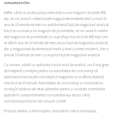
consumatorilor.
Astfel, când va analiza piaţa relevantă a unui magazin de peste 400
mp, se vor avea în vedere toate magazinele existente (mici şi mari) în
aria de 10 minute de mers cu autoturismul faţă de magazinul analizat.
Dacă se va analiza un magazin de proximitate, se vor avea în vedere
alte magazine de proximitate (cu suprafaţa mai mică de 400 mp) care
se află în aria de 10 minute de mers pe jos faţă de magazinul analizat,
dar şi magazinele de dimensiuni medii şi mari (comerţ modern), într-o
arie de 10 minute de mers cu maşina faţă de magazinul analizat.
Ca urmare, odată cu aplicarea noului mod de analiză, vor fi mai greu
de îndeplinit condiţiile pentru ca autoritatea de concurenţă să
autorizeze tranzacţiile care implică magazine ce se află la distanţă
mai mică de 10 minute. Autoritatea de concurenţă a comandat un
sondaj în sectorul de retail alimentar pentru a constata schimbările
apărute în comportamentul consumatorului atunci când
achiziţionează bunuri de consum curent.
Pe baza datelor şi informaţiilor obţinute în cadrul sondajului,