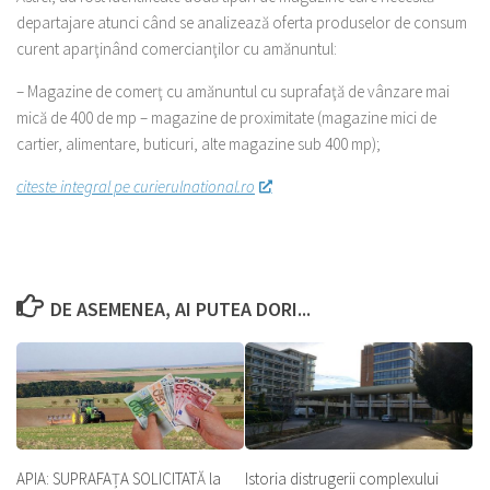
departajare atunci când se analizează oferta produselor de consum
curent aparţinând comercianţilor cu amănuntul:
– Magazine de comerţ cu amănuntul cu suprafaţă de vânzare mai
mică de 400 de mp – magazine de proximitate (magazine mici de
cartier, alimentare, buticuri, alte magazine sub 400 mp);
citeste integral pe curierulnational.ro
DE ASEMENEA, AI PUTEA DORI...
APIA: SUPRAFAȚA SOLICITATĂ la
Istoria distrugerii complexului