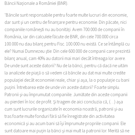
Băncii Naţionale a României (BNR).
‘Băncile sunt responsabile pentru foarte multe lucruri din economie,
dar sunt şi un centru de finanţare pentru economie. Din păcate, nici
companiile româneşti nu au bonităţi. Avem 700.000 de companii în
România, iar din calculele făcute de BNR, din cele 700.000 circa
100.000 nu dau bilanţ pentru Fisc. 100.000 nu există. Ce se întâmplă cu
ele? Numai Dumnezeu ştie. Din cele 600.000 de companii care prezintă
bilanţ anual, cam 40% au datorii mai mari decât întreaga lor avere.
De unde sunt aceste datorii? Nu de la bănci, pentru că dacă ne uităm
la analizele de piaţă o să vedem că băncile au dat mai multe credite
populaţiei decât economiei reale, chiar şi aşa, la o populaţie cu bani
puţini. Întrebarea este de unde vin aceste datorii? Foarte simplu.
Patronii şi-au împrumutat companiile. Jumătate din aceste companii
au pierderi în loc de profit. Şi tragem de aici concluzia că, (…) aşa
cum sunt lucrurile organizate în economia noastră, patronii şi-au
tras foarte multe fonduri fără să fie înregistrate din activitatea
economică şi au acum bani să îşi împrumute propriile companii. Ele
sunt datoare mai puţin la bănci şi mai mult la patronii lor. Merită să ne