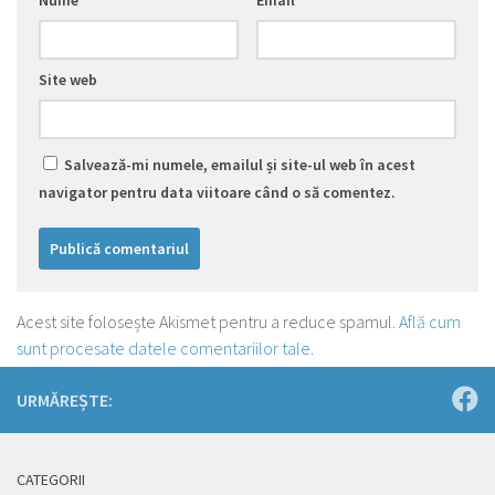
Nume
*
Email
*
Site web
Salvează-mi numele, emailul și site-ul web în acest
navigator pentru data viitoare când o să comentez.
Acest site folosește Akismet pentru a reduce spamul.
Află cum
sunt procesate datele comentariilor tale
.
URMĂREȘTE:
CATEGORII