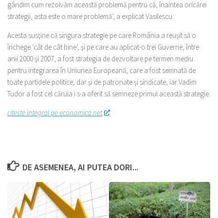
gândim cum rezolvăm această problemă pentru că, înaintea oricărei
strategii, asta este o mare problemă’, a explicat Vasilescu.
Acesta susţine că singura strategie pe care România a reuşit să o
închege ‘cât de cât bine’, şi pe care au aplicat-o trei Guverne, între
anii 2000 şi 2007, a fost strategia de dezvoltare pe termen mediu
pentru integrarea în Uniunea Europeană, care a fost semnată de
toate partidele politice, dar şi de patronate şi sindicate, iar Vadim
Tudor a fost cel căruia i s-a oferit să semneze primul această strategie.
citeste integral pe economica.net
DE ASEMENEA, AI PUTEA DORI...