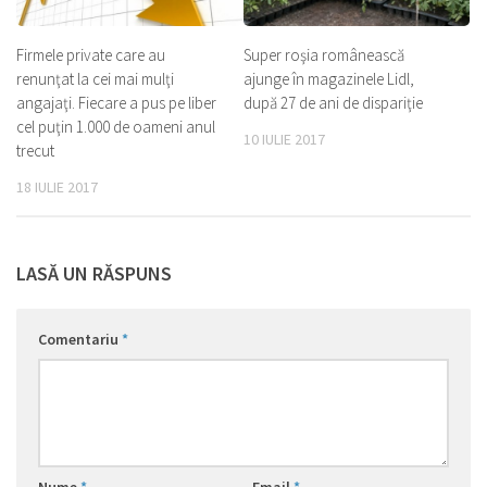
Firmele private care au
Super roşia românească
renunţat la cei mai mulţi
ajunge în magazinele Lidl,
angajaţi. Fiecare a pus pe liber
după 27 de ani de dispariţie
cel puţin 1.000 de oameni anul
10 IULIE 2017
trecut
18 IULIE 2017
LASĂ UN RĂSPUNS
Comentariu
*