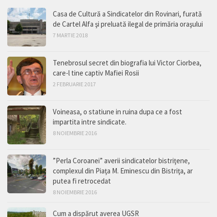
Casa de Cultură a Sindicatelor din Rovinari, furată
de Cartel Alfa şi preluată ilegal de primăria oraşului
7 MARTIE 2018
Tenebrosul secret din biografia lui Victor Ciorbea,
care-l tine captiv Mafiei Rosii
2 FEBRUARIE 2017
Voineasa, o statiune in ruina dupa ce a fost
impartita intre sindicate.
8 NOIEMBRIE 2016
”Perla Coroanei” averii sindicatelor bistriţene,
complexul din Piaţa M. Eminescu din Bistriţa, ar
putea fi retrocedat
8 NOIEMBRIE 2016
Cum a dispărut averea UGSR