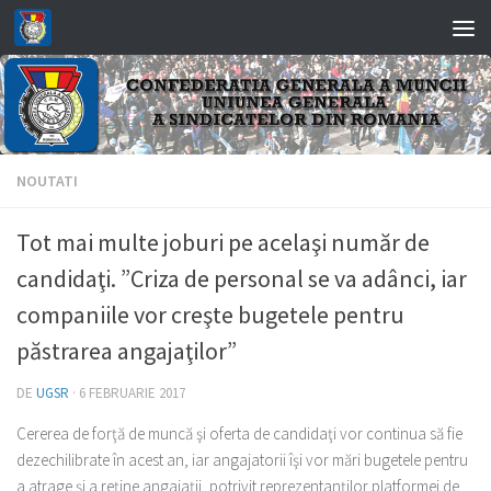
Skip to content
NOUTATI
Tot mai multe joburi pe acelaşi număr de
candidaţi. ”Criza de personal se va adânci, iar
companiile vor creşte bugetele pentru
păstrarea angajaţilor”
DE
UGSR
·
6 FEBRUARIE 2017
Cererea de forţă de muncă şi oferta de candidaţi vor continua să fie
dezechilibrate în acest an, iar angajatorii îşi vor mări bugetele pentru
a atrage şi a reţine angajaţii, potrivit reprezentanţilor platformei de