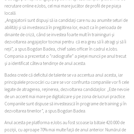
recrutare online eJobs, cel mai mare jucător de profil de pe piaţa
locală.
„Angajatorii sunt dispuşi să ia candidaţi care nu au anumite seturi de
abilităţi şi să investească în pregătirea lor, exact ca în perioada de
dinainte de criză, când se inves­tea foarte mult în traininguri şi
dezvoltarea an­gajaţilor tocmai pen­tru că era greu să îi atragi şi să îi
reţii”, a spus Bogdan Badea, chief sales officer în cadrul eJobs.
Compania a prezentat o “radiografie” a pieţei muncii pe anul trecut
şi a identificat câteva tendinţe de anul acesta.
Badea crede că deficitul de talente se va accentua anul acesta, iar
principalele provocări cu care se vor confrunta companiile vor fi cele
legate de atragerea, reţinerea, dezvoltarea candidaţilor. „Este nevoie
de un accent mai mare pe digitalizare şi pe zona de lucruri practice.
Companiile sunt dispuse să investească în programe de training şi în
dezvoltarea tinerilor”, a spus Bogdan Badea.
Anul acesta pe platforma eJobs au fost scoase la bătaie 420.000 de
poziţii, cu aproape 70% mai multe faţă de anul anterior. Numărul de