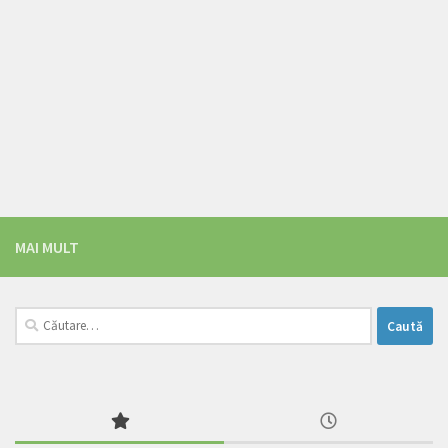
MAI MULT
Caută
după: