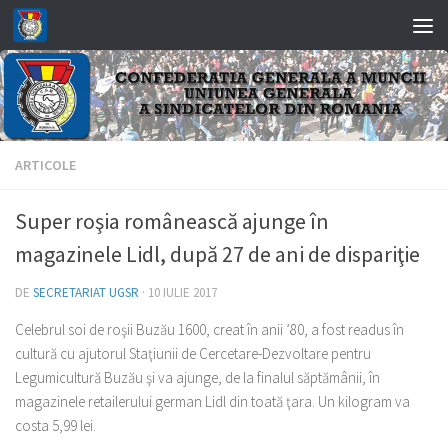
Skip to content
ARTICOLE
Super roşia românească ajunge în
magazinele Lidl, după 27 de ani de dispariţie
DE
SECRETARIAT UGSR
·
10 IULIE 2017
Celebrul soi de roşii Buzău 1600, creat în anii ’80, a fost readus în
cultură cu ajutorul Staţiunii de Cercetare-Dezvoltare pentru
Legumicultură Buzău şi va ajunge, de la finalul săptămânii, în
magazinele retailerului german Lidl din toată ţara. Un kilogram va
costa 5,99 lei.