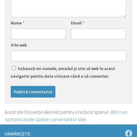
Nume
*
Email
*
Site web
Salvează-mi numele, emailul și site-ul web în acest
navigator pentru data viitoare când o să comentez.
Acest site folosește Akismet pentru a reduce spamul.
Află cum
sunt procesate datele comentariilor tale
.
URMĂREȘTE: