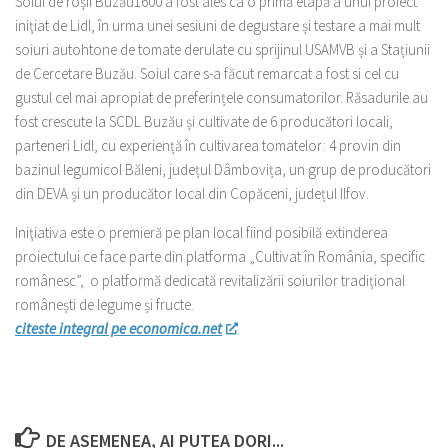
Soiul de roșii Buzău1600 a fost ales ca o primă etapă a unui proiect
iniţiat de Lidl, în urma unei sesiuni de degustare și testare a mai mult
soiuri autohtone de tomate derulate cu sprijinul USAMVB și a Stațiunii
de Cercetare Buzău. Soiul care s-a făcut remarcat a fost si cel cu
gustul cel mai apropiat de preferințele consumatorilor. Răsadurile au
fost crescute la SCDL Buzău și cultivate de 6 producători locali,
parteneri Lidl, cu experiență în cultivarea tomatelor: 4 provin din
bazinul legumicol Băleni, județul Dâmbovița, un grup de producători
din DEVA și un producător local din Copăceni, județul Ilfov.
Iniţiativa este o premieră pe plan local fiind posibilă extinderea
proiectului ce face parte din platforma „Cultivat în România, specific
românesc”, o platformă dedicată revitalizării soiurilor tradițional
românești de legume și fructe.
citeste integral pe economica.net
DE ASEMENEA, AI PUTEA DORI...