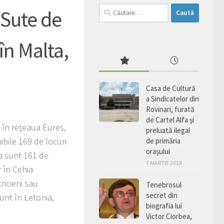
Caută
 Sute de
după:
în Malta,
Casa de Cultură
a Sindicatelor din
Rovinari, furată
de Cartel Alfa şi
 în reţeaua Eures,
preluată ilegal
ibile 169 de locuri
de primăria
oraşului
ia sunt 161 de
7 MARTIE 2018
 în Cehia
ricieni sau
Tenebrosul
secret din
unt în Letonia,
biografia lui
Victor Ciorbea,