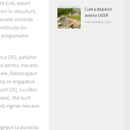
nt-End, expert
Cum a dispărut
tor în viticultură,
averea UGSR
canic instalaţii
8 NOIEMBRIE 2016
nstrucţii din
, programator
uz (30), şlefuitor
cinci pentru mecanic
dere, fizioterapeut
mp ce angajatorii
zit (25), lucrător
şase). Mai sunt
ră, inginer mecanic
rijiori la domiciliu