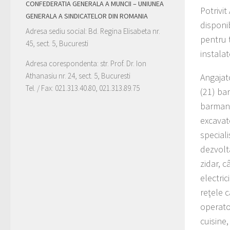
CONFEDERATIA GENERALA A MUNCII – UNIUNEA
Potrivi
GENERALA A SINDICATELOR DIN ROMANIA
disponi
Adresa sediu social: Bd. Regina Elisabeta nr.
pentru t
45, sect. 5, Bucuresti
instalato
Adresa corespondenta: str. Prof. Dr. Ion
Athanasiu nr. 24, sect. 5, Bucuresti
Angajat
Tel. / Fax: 021.313.40.80, 021.313.89.75
(21) bar
barmani
excavato
speciali
dezvolta
zidar, c
electric
reţele c
operato
cuisine