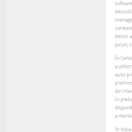
sofware
dezvolta
manager 
sanitare
beton a
jocuri, 
În Cehi
şi pilit
auto şi 
şi tehni
din Irl
în prelu
disponi
şi mont
În Itali