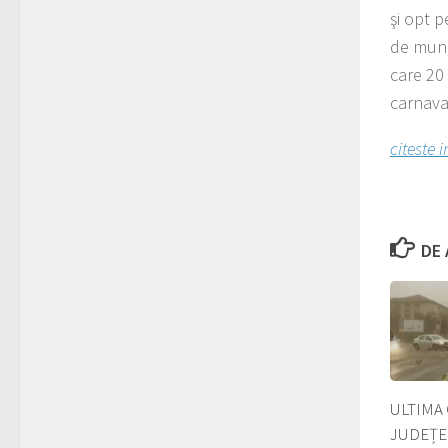
şi opt p
de munc
care 20 
carnaval
citeste 
DE 
ULTIMA 
JUDEȚE