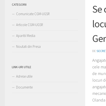
CATEGORII
Se 
Comunicate CGM-UGSR
loc
Articole CGM-UGSR
Ger
Aparitii Media
Noutati din Presa
DE
SECRE
Angajat
cele mai
LINK-URI UTILE
de munc
Adrese utile
locuri 
angajat
Documente
mecanici
Olanda 