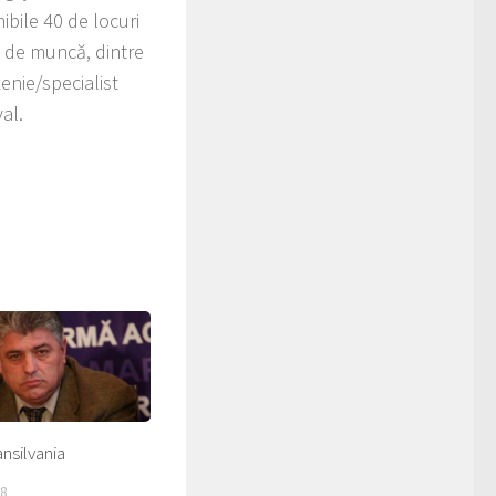
ibile 40 de locuri
i de muncă, dintre
enie/specialist
al.
ansilvania
18