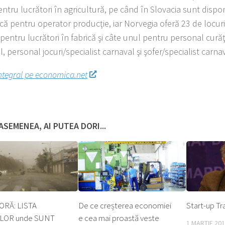
entru lucrători în agricultură, pe când în Slovacia sunt dispon
ă pentru operator producţie, iar Norvegia oferă 23 de locur
pentru lucrători în fabrică şi câte unul pentru personal curăţ
, personal jocuri/specialist carnaval şi şofer/specialist carnav
integral pe economica.net
ASEMENEA, AI PUTEA DORI...
ORĂ: LISTA
De ce creșterea economiei
Start-up Tr
LOR unde SUNT
e cea mai proastă veste
1 MARTIE 20