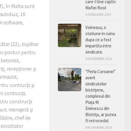
care-l tine captiv
), în Malta sunt
Mafiei Rosii
 autobuz, 10
2 FEBRUARIE 2017
em software,
Voineasa, o
statiune in ruina
dupa ce a fost
ătar (22), ospătar
impartita intre
nci posturi pentru
sindicate.
8 NOIEMBRIE 2016
 betonist,
ţi, recepţioner şi
”Perla Coroanei”
armacist,
averii
sindicatelor
tru contrucţii şi
bistriţene,
n contrucţii,
complexul din
istru construcţii
Piaţa M.
Eminescu din
muri, menajeră şi
Bistriţa, ar putea
lădire, chef de
fi retrocedat
dezvoltator
8 NOIEMBRIE 2016