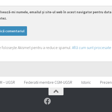
lvează-mi numele, emailul și site-ul web în acest navigator pentru data 
tez.
te folosește Akismet pentru a reduce spamul.
Află cum sunt procesate
M – UGSR
Federatii membre CGM-UGSR
Istoric
Prezen