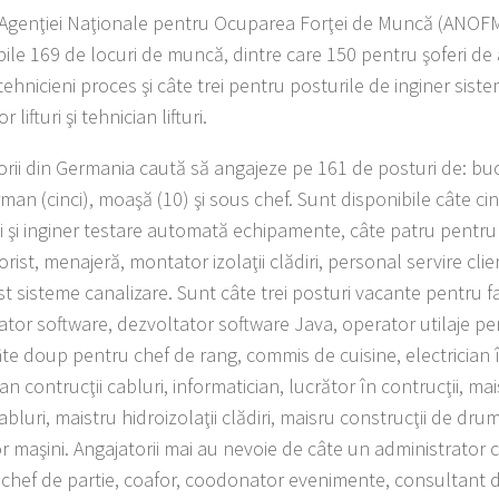
t Agenţiei Naţionale pentru Ocuparea Forţei de Muncă (ANOFM
bile 169 de locuri de muncă, dintre care 150 pentru şoferi de
ehnicieni proces şi câte trei pentru posturile de inginer sist
r lifturi şi tehnician lifturi.
orii din Germania caută să angajeze pe 161 de posturi de: buc
man (cinci), moaşă (10) şi sous chef. Sunt disponibile câte ci
 şi inginer testare automată echipamente, câte patru pentru
rist, menajeră, montator izolaţii clădiri, personal servire clien
st sisteme canalizare. Sunt câte trei posturi vacante pentru f
tor software, dezvoltator software Java, operator utilaje pen
âte doup pentru chef de rang, commis de cuisine, electrician î
ian contrucţii cabluri, informatician, lucrător în contrucţii, ma
abluri, maistru hidroizolaţii clădiri, maisru construcţii de dru
r maşini. Angajatorii mai au nevoie de câte un administrator c
, chef de partie, coafor, coodonator evenimente, consultant 