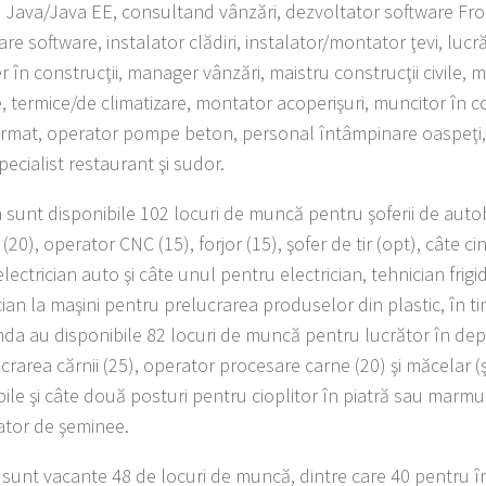
 Java/Java EE, consultand vânzări, dezvoltator software Fro
re software, instalator clădiri, instalator/montator ţevi, lucră
în construcţii, manager vânzări, maistru construcţii civile, me
, termice/de climatizare, montator acoperişuri, muncitor în co
rmat, operator pompe beton, personal întâmpinare oaspeţi
specialist restaurant şi sudor.
a sunt disponibile 102 locuri de muncă pentru şoferii de autob
or (20), operator CNC (15), forjor (15), şofer de tir (opt), câte 
electrician auto şi câte unul pentru electrician, tehnician frigi
cian la maşini pentru prelucrarea produselor din plastic, în ti
anda au disponibile 82 locuri de muncă pentru lucrător în depo
crarea cărnii (25), operator procesare carne (20) şi măcelar (
bile şi câte două posturi pentru cioplitor în piatră sau marmu
ator de şeminee.
a sunt vacante 48 de locuri de muncă, dintre care 40 pentru îng