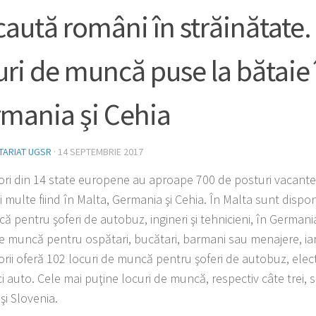
caută români în străinătate.
uri de muncă puse la bătaie 
mania şi Cehia
TARIAT UGSR
·
14 SEPTEMBRIE 2017
ori din 14 state europene au aproape 700 de posturi vacante
 multe fiind în Malta, Germania şi Cehia. În Malta sunt dispon
ă pentru şoferi de autobuz, ingineri şi tehnicieni, în German
de muncă pentru ospătari, bucătari, barmani sau menajere, iar
orii oferă 102 locuri de muncă pentru şoferi de autobuz, elect
 auto. Cele mai puţine locuri de muncă, respectiv câte trei, s
şi Slovenia.