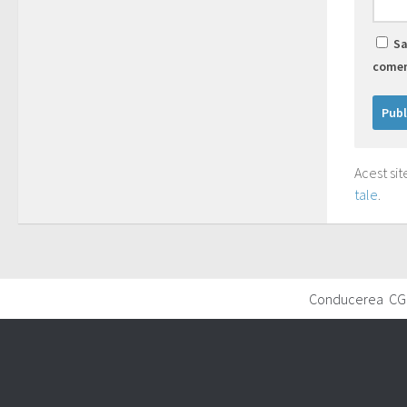
Sa
comen
Acest si
tale
.
Conducerea CG