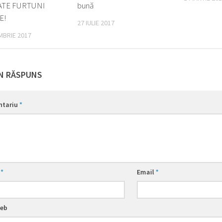
TE FURTUNI
bună
E!
27 IULIE 2017
MBRIE 2017
N RĂSPUNS
ntariu
*
e
*
Email
*
web