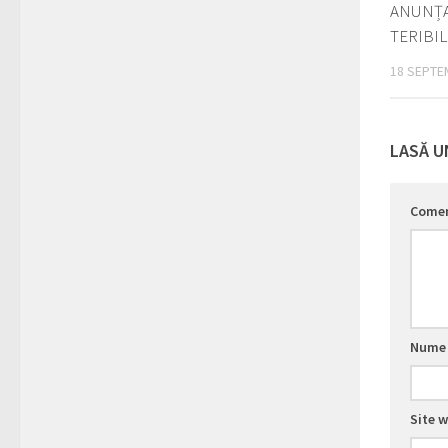
ANUNȚA
TERIBIL
18 SEPTE
LASĂ U
Come
Num
Site 