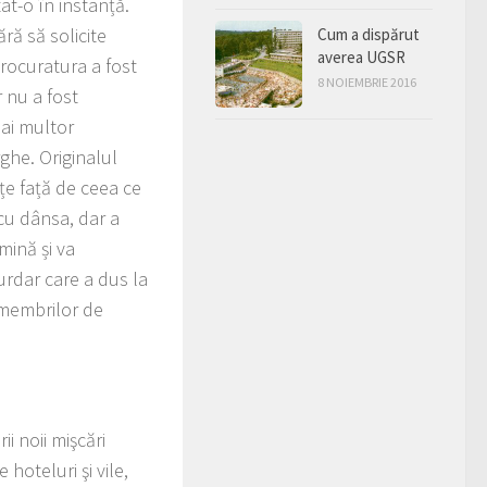
at-o în instanță.
ră să solicite
Cum a dispărut
averea UGSR
procuratura a fost
8 NOIEMBRIE 2016
r nu a fost
ai multor
ghe. Originalul
țe față de ceea ce
cu dânsa, dar a
mină și va
urdar care a dus la
 membrilor de
i noii mişcări
hoteluri şi vile,