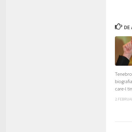
DE 
Tenebros
biografia
care-l ti
2 FEBRUA