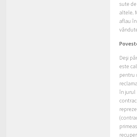
sute de
altele. 
aflau î
vândute
Povest
Deşi pâ
este ca
pentru 
reclama
în jurul
contrac
repreze
(contra
primeas
recuper