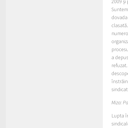
2009 și 
Suntem 
dovada 
clasată.
numerot
organiza
procesu
a depus
refuzat
descoper
înstrăi
sindica
Miza
: P
Lupta în
sindical