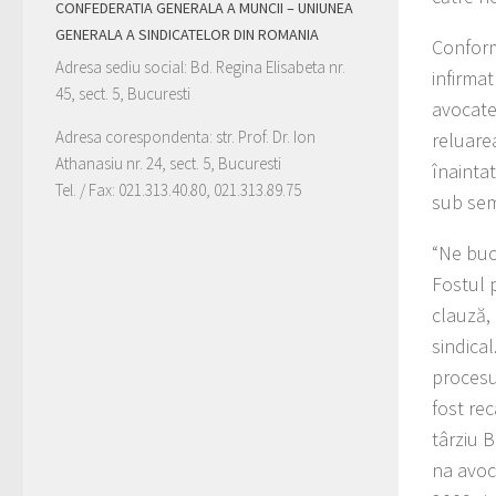
CONFEDERATIA GENERALA A MUNCII – UNIUNEA
GENERALA A SINDICATELOR DIN ROMANIA
Conform
Adresa sediu social: Bd. Regina Elisabeta nr.
infirma
45, sect. 5, Bucuresti
avocate
Adresa corespondenta: str. Prof. Dr. Ion
reluare
Athanasiu nr. 24, sect. 5, Bucuresti
înaintat
Tel. / Fax: 021.313.40.80, 021.313.89.75
sub sem
“Ne buc
Fostul 
clauză, 
sindical
procesu
fost rec
târziu B
na avoc