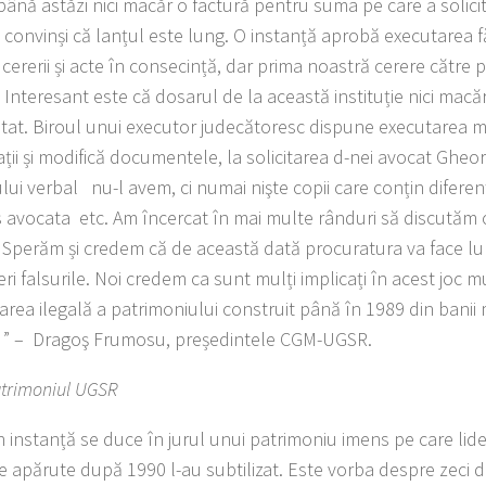
până astăzi nici macăr o factură pentru suma pe care a solicit
convinși că lanțul este lung. O instanță aprobă executarea fă
cererii și acte în consecință, dar prima noastră cerere către 
 Interesant este că dosarul de la această instituție nici macă
at. Biroul unui executor judecătoresc dispune executarea m
ții și modifică documentele, la solicitarea d-nei avocat Gheor
lui verbal nu-l avem, ci numai nişte copii care conțin diferen
 avocata etc. Am încercat în mai multe rânduri să discutăm 
. Sperăm și credem că de această dată procuratura va face lu
i falsurile. Noi credem ca sunt mulți implicați în acest joc m
narea ilegală a patrimoniului construit până în 1989 din banii
t ” – Dragoş Frumosu, președintele CGM-UGSR.
atrimoniul UGSR
 instanță se duce în jurul unui patrimoniu imens pe care lideri
e apărute după 1990 l-au subtilizat. Este vorba despre zeci de 