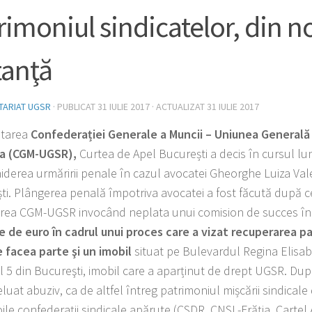
rimoniul sindicatelor, din n
tanţă
TARIAT UGSR
· PUBLICAT
31 IULIE 2017
· ACTUALIZAT
31 IULIE 2017
citarea
Confedera
ției Generale a Muncii – Uniunea Generală 
a (CGM-UGSR),
Curtea de Apel București a decis în cursul luni
iderea urmăririi penale în cazul avocatei Gheorghe Luiza Val
ti. Plângerea penală împotriva avocatei a fost făcută după c
rea CGM-UGSR invocând neplata unui comision de succes în
e de euro în cadrul unui proces care a vizat recuperarea p
e facea parte şi un imobil
situat pe Bulevardul Regina Elisab
l 5 din Bucureşti, imobil care a aparținut de drept UGSR. Du
luat abuziv, ca de altfel întreg patrimoniul mișcării sindical
ile confederații sindicale apărute (CSDR, CNSL-Frăţia, Cartel 