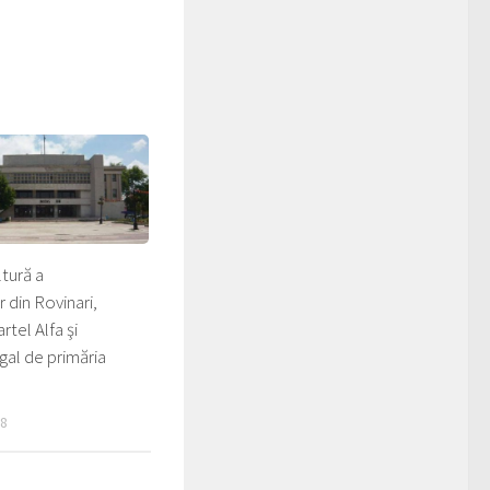
tură a
 din Rovinari,
rtel Alfa şi
egal de primăria
18