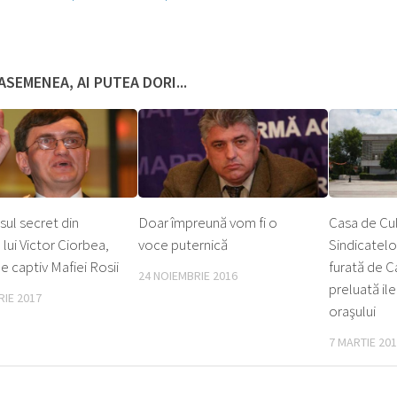
ASEMENEA, AI PUTEA DORI...
ul secret din
Doar împreună vom fi o
Casa de Cul
 lui Victor Ciorbea,
voce puternică
Sindicatelor
ne captiv Mafiei Rosii
furată de Ca
24 NOIEMBRIE 2016
preluată il
RIE 2017
oraşului
7 MARTIE 20