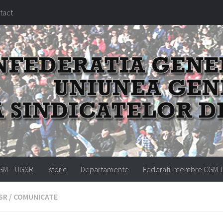
tact
GM – UGSR
Istoric
Departamente
Federatii membre CGM
SR
/
COMUNICATE