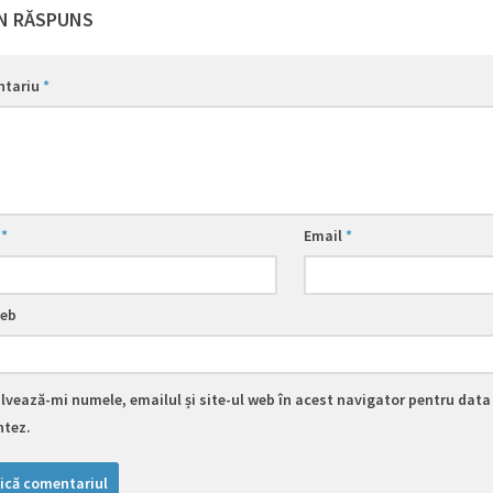
N RĂSPUNS
ntariu
*
e
*
Email
*
web
lvează-mi numele, emailul și site-ul web în acest navigator pentru data 
tez.