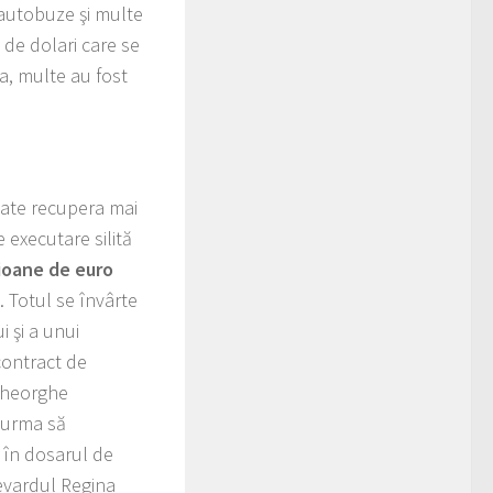
 autobuze şi multe
 de dolari care se
a, multe au fost
oate recupera mai
 executare silită
ioane de euro
 Totul se învârte
i şi a unui
contract de
Gheorghe
a urma să
 în dosarul de
levardul Regina