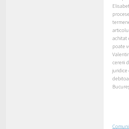
Elisabe
procese
termene 
articolu
achitat
poate v
Valenti
cererii 
juridice
debitoar
Bucureşt
Comunic