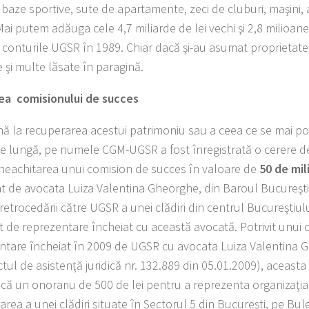
 baze sportive, sute de apartamente, zeci de cluburi, maşini,
Mai putem adăuga cele 4,7 miliarde de lei vechi şi 2,8 milioane
n conturile UGSR în 1989. Chiar dacă şi-au asumat proprietate
 şi multe lăsate în paragină.
ea comisionului de succes
nă la recuperarea acestui patrimoniu sau a ceea ce se mai p
le lungă, pe numele CGM-UGSR a fost înregistrată o cerere de
neachitarea unui comision de succes în valoare de
50 de mil
t de avocata Luiza Valentina Gheorghe, din Baroul Bucureşti.
 retrocedării către UGSR a unei clădiri din centrul Bucureştiulu
t de reprezentare încheiat cu această avocată. Potrivit unui 
ntare încheiat în 2009 de UGSR cu avocata Luiza Valentina 
ctul de asistenţă juridică nr. 132.889 din 05.01.2009), aceast
că un onorariu de 500 de lei pentru a reprezenta organizaţia
area a unei clădiri situate în Sectorul 5 din Bucureşti, pe Bu