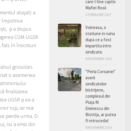
care-l tine captiv
Mafiei Rosii
umentul atașat) a
2 FEBRUARIE 2017
R împotriva
Voineasa, o
ti, și a dispus
statiune in ruina
lângerea CGM-UGSR
dupa ce a fost
fals în înscrisuri
impartita intre
sindicate.
8 NOIEMBRIE 2016
falsul grosolan.
”Perla Coroanei”
emnat o asemenea
averii
patrimoniului
sindicatelor
bistriţene,
pă finalizarea
complexul din
tea UGSR și ea a
Piaţa M.
or ruși, iar mai
Eminescu din
Bistriţa, ar putea
a se pierde urma. D-
fi retrocedat
i, nu a emis din
8 NOIEMBRIE 2016