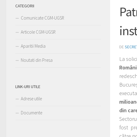
CATEGORII
Pat
Comunicate CGM-UGSR
ins
Articole CGM-UGSR
Aparitii Media
DE
SECRE
La soli
Noutati din Presa
Români
redesch
Bucureș
LINK-URI UTILE
executa
Adrese utile
milioan
din car
Documente
Sectoru
fost pre
către no