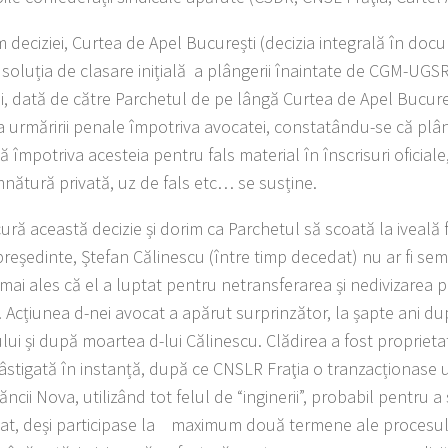
 deciziei, Curtea de Apel București (decizia integrală în doc
t soluția de clasare inițială a plângerii înaintate de CGM-UGS
i, dată de către Parchetul de pe lângă Curtea de Apel Bucureș
a urmăririi penale împotriva avocatei, constatându-se că p
ă împotriva acesteia pentru fals material în înscrisuri oficiale, 
nătură privată, uz de fals etc… se susține.
ură această decizie și dorim ca Parchetul să scoată la iveală 
președinte, Ștefan Călinescu (între timp decedat) nu ar fi s
mai ales că el a luptat pentru netransferarea și nedivizarea 
. Acțiunea d-nei avocat a apărut surprinzător, la șapte ani du
lui și după moartea d-lui Călinescu. Clădirea a fost proprieta
âstigată în instanță, după ce CNSLR Fraţia o tranzacționase un
ăncii Nova, utilizând tot felul de “inginerii”, probabil pentru 
at, deși participase la maximum două termene ale procesulu