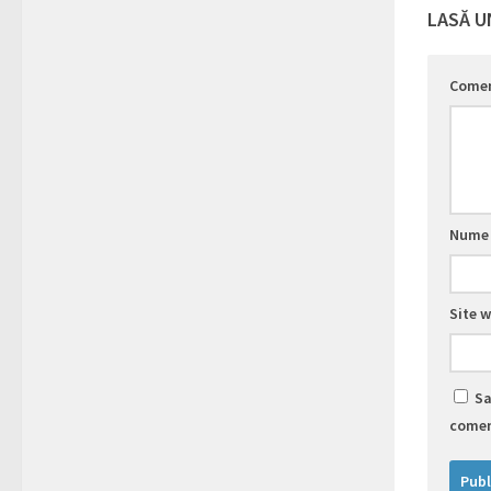
LASĂ U
Come
Num
Site 
Sa
comen