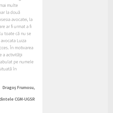
 mai multe
oar la două
sesia avocatei, la
e ar fi urmat a fi
Cu toate că nu se
, avocata Luiza
cces. În motivarea
a activităţii
intabulat pe numele
situată în
Drago
ș
Frumosu,
dintele CGM-UGSR