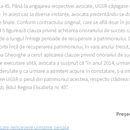
ta 45. Până la angajarea respectivei avocate, UGSR câştigase
 în acest caz la diverse instanţe, avocata prezentându-se d
finale. Conform contractului original, care se află doar în po
l 5 figurează clauza privind achitarea onorariului de succes car
 de-a lungul întregii perioade de recuperare a patrimoniului. 
orbi încă de recuperarea patrimoniului, în vara anului trecut
na Gheorghe a cerut aplicarea clauzei privind onorariul de su
de executare silită, avocata a susţinut că “în anul 2014, urmare 
 derulate şi ca urmare a admiterii acţiunii în constatare, s-a 
ei UGSR o piesă din patrimoniul acesteia, respectiv clădirea 
i, Bdul Regina Elisabeta nr. 45”.
Preșe
are reincepere urmarire penala