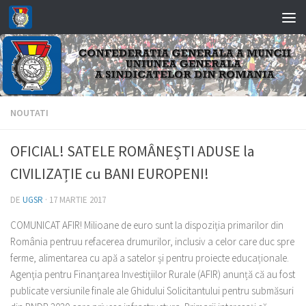
Skip to content
NOUTATI
OFICIAL! SATELE ROMÂNEȘTI ADUSE la
CIVILIZAȚIE cu BANI EUROPENI!
DE
UGSR
·
17 MARTIE 2017
COMUNICAT AFIR! Milioane de euro sunt la dispoziția primarilor din
România pentruu refacerea drumurilor, inclusiv a celor care duc spre
ferme, alimentarea cu apă a satelor și pentru proiecte educaționale.
Agenţia pentru Finanţarea Investiţiilor Rurale (AFIR) anunță că au fost
publicate versiunile finale ale Ghidului Solicitantului pentru submăsuri