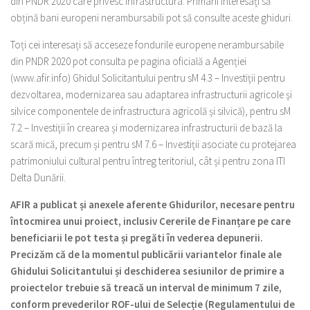
din PNDR 2020 care privesc infrastructura. Primarii interesați să
obțină bani europeni nerambursabili pot să consulte aceste ghiduri.
Toți cei interesați să acceseze fondurile europene nerambursabile
din PNDR 2020 pot consulta pe pagina oficială a Agenției
(www.afir.info) Ghidul Solicitantului pentru sM 4.3 – Investiţii pentru
dezvoltarea, modernizarea sau adaptarea infrastructurii agricole şi
silvice componentele de infrastructura agricolă și silvică), pentru sM
7.2 – Investiţii în crearea și modernizarea infrastructurii de bază la
scară mică, precum și pentru sM 7.6 – Investiţii asociate cu protejarea
patrimoniului cultural pentru întreg teritoriul, cât și pentru zona ITI
Delta Dunării.
AFIR a publicat și anexele aferente Ghidurilor, necesare pentru
întocmirea unui proiect, inclusiv Cererile de Finanțare pe care
beneficiarii le pot testa și pregăti în vederea depunerii.
Precizăm că de la momentul publicării variantelor finale ale
Ghidului Solicitantului și deschiderea sesiunilor de primire a
proiectelor trebuie să treacă un interval de minimum 7 zile,
conform prevederilor ROF-ului de Selecție (Regulamentului de