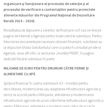
organizare şi funcţionare al procesului de selecţie şi al
procesului de verificare a contestaţiilor pentru proiectele
aferente măsurilor din Programul Naţional de Dezvoltare
Rurală 2014 – 2020).
Modalitatea de depunere a cererilor de finanțare va fi cea on-line pe
pagina de internet a Agenției pentru toate cele trei submăsuri. Pentru
întocmirea documentației necesare obținerii finanțării, solicitanții au
la dispoziție Ghidul Solicitantului care va putea fi consultat pe site-ul
Agenției, www.afir.info, la secțiunea „Investiții PNDR”, în pagina
dedicată fiecărei submăsuri în parte.
MILIOANE DE EURO PENTRU DRUMURI CĂTRE FERME ȘI
ALIMENTARE CU APĂ
Sprijinul financiar în cadrul submăsurii 4.3 – Investiții pentru
dezvoltarea, modernizarea sau adaptarea infrastructurii agricole şi
silvice se acordă pentru înființarea, extinderea și modernizarea
infrastructurii agricole de acces către ferme (infrastructură agricolă) și
pentru înființarea, extinderea și modernizarea căilor de acces în