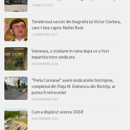
7 MARTIE 2018
Tenebrosul secret din biografia lui Victor Ciorbea,
care-l tine captiv Mafiei Rosii
2 FEBRUARIE 2017
Voineasa, o statiune in ruina dupa ce a fost
impartita intre sindicate.
8 NOIEMBRIE 2016
”Perla Coroanei” averii sindicatelor bistriţene,
complexul din Piaţa M. Eminescu din Bistriţa, ar
putea fi retrocedat
8 NOIEMBRIE 2016
Cum a dispărut averea UGSR
8 NOIEMBRIE 2016