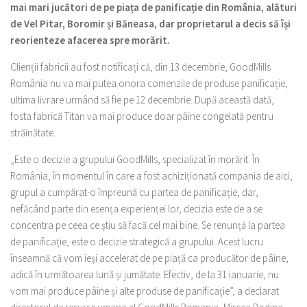
mai mari jucători de pe piața de panificație din România, alături
de Vel Pitar, Boromir și Băneasa, dar proprietarul a decis să își
reorienteze afacerea spre morărit.
Clienții fabricii au fost notificați că, din 13 decembrie, GoodMills
România nu va mai putea onora comenzile de produse panificație,
ultima livrare urmând să fie pe 12 decembrie. După această dată,
fosta fabrică Titan va mai produce doar pâine congelată pentru
străinătate.
„Este o decizie a grupului GoodMills, specializat în morărit. În
România, în momentul în care a fost achiziționată compania de aici,
grupul a cumpărat-o împreună cu partea de panificație, dar,
nefăcând parte din esența experienței lor, decizia este de a se
concentra pe ceea ce știu să facă cel mai bine. Se renunță la partea
de panificație, este o decizie strategică a grupului. Acest lucru
înseamnă că vom ieși accelerat de pe piață ca producător de pâine,
adică în următoarea lună și jumătate. Efectiv, de la 31 ianuarie, nu
vom mai produce pâine și alte produse de panificație”, a declarat