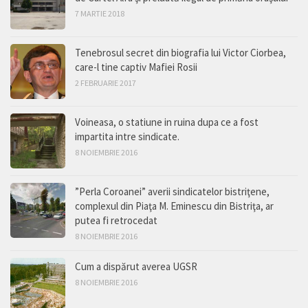
7 MARTIE 2018
Tenebrosul secret din biografia lui Victor Ciorbea,
care-l tine captiv Mafiei Rosii
2 FEBRUARIE 2017
Voineasa, o statiune in ruina dupa ce a fost
impartita intre sindicate.
8 NOIEMBRIE 2016
”Perla Coroanei” averii sindicatelor bistriţene,
complexul din Piaţa M. Eminescu din Bistriţa, ar
putea fi retrocedat
8 NOIEMBRIE 2016
Cum a dispărut averea UGSR
8 NOIEMBRIE 2016