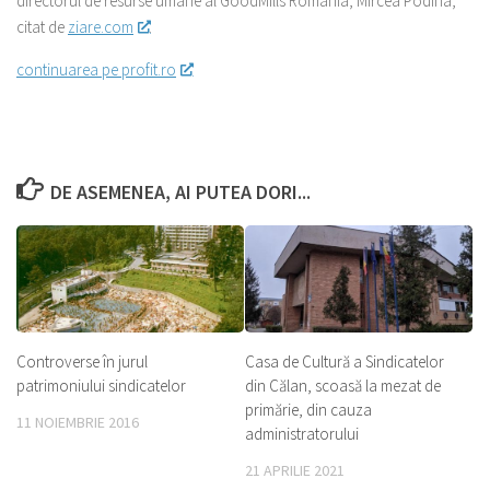
directorul de resurse umane al GoodMills Romania, Mircea Podina,
citat de
ziare.com
.
continuarea pe profit.ro
DE ASEMENEA, AI PUTEA DORI...
Controverse în jurul
Casa de Cultură a Sindicatelor
patrimoniului sindicatelor
din Călan, scoasă la mezat de
primărie, din cauza
11 NOIEMBRIE 2016
administratorului
21 APRILIE 2021