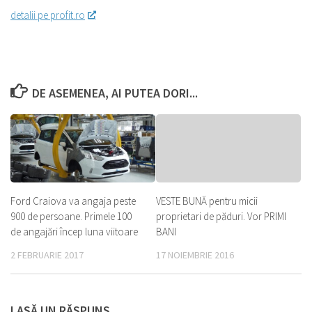
detalii pe profit.ro
DE ASEMENEA, AI PUTEA DORI...
Ford Craiova va angaja peste
VESTE BUNĂ pentru micii
900 de persoane. Primele 100
proprietari de păduri. Vor PRIMI
de angajări încep luna viitoare
BANI
2 FEBRUARIE 2017
17 NOIEMBRIE 2016
LASĂ UN RĂSPUNS