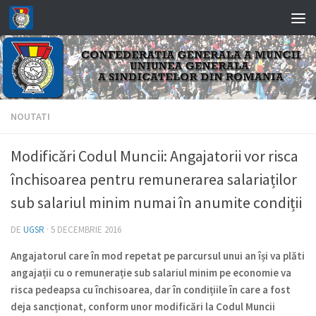
Skip to content
NOUTATI
Modificări Codul Muncii: Angajatorii vor risca
închisoarea pentru remunerarea salariaților
sub salariul minim numai în anumite condiții
DE
UGSR
·
5 DECEMBRIE 2016
Angajatorul care în mod repetat pe parcursul unui an își va plăti
angajații cu o remunerație sub salariul minim pe economie va
risca pedeapsa cu închisoarea, dar în condițiile în care a fost
deja sancționat, conform unor modificări la Codul Muncii