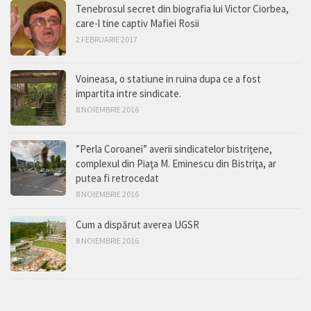
Tenebrosul secret din biografia lui Victor Ciorbea,
care-l tine captiv Mafiei Rosii
2 FEBRUARIE 2017
Voineasa, o statiune in ruina dupa ce a fost
impartita intre sindicate.
8 NOIEMBRIE 2016
”Perla Coroanei” averii sindicatelor bistriţene,
complexul din Piaţa M. Eminescu din Bistriţa, ar
putea fi retrocedat
8 NOIEMBRIE 2016
Cum a dispărut averea UGSR
8 NOIEMBRIE 2016