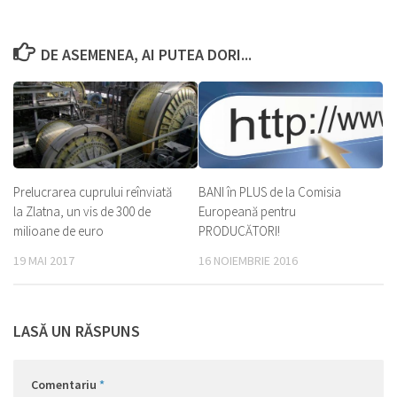
DE ASEMENEA, AI PUTEA DORI...
Prelucrarea cuprului reînviată
BANI în PLUS de la Comisia
la Zlatna, un vis de 300 de
Europeană pentru
milioane de euro
PRODUCĂTORI!
19 MAI 2017
16 NOIEMBRIE 2016
LASĂ UN RĂSPUNS
Comentariu
*