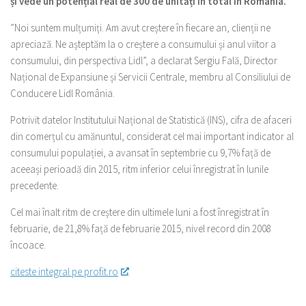
și vede un potențial real de 300 de unități în total în România.
”Noi suntem mulțumiți. Am avut creștere în fiecare an, clienții ne
apreciază. Ne așteptăm la o creștere a consumului și anul viitor a
consumului, din perspectiva Lidl”, a declarat Sergiu Fală, Director
Național de Expansiune și Servicii Centrale, membru al Consiliului de
Conducere Lidl România.
Potrivit datelor Institutului Național de Statistică (INS), cifra de afaceri
din comerțul cu amănuntul, considerat cel mai important indicator al
consumului populației, a avansat în septembrie cu 9,7% față de
aceeași perioadă din 2015, ritm inferior celui înregistrat în lunile
precedente.
Cel mai înalt ritm de creștere din ultimele luni a fost înregistrat în
februarie, de 21,8% față de februarie 2015, nivel record din 2008
încoace.
citeste integral pe profit.ro