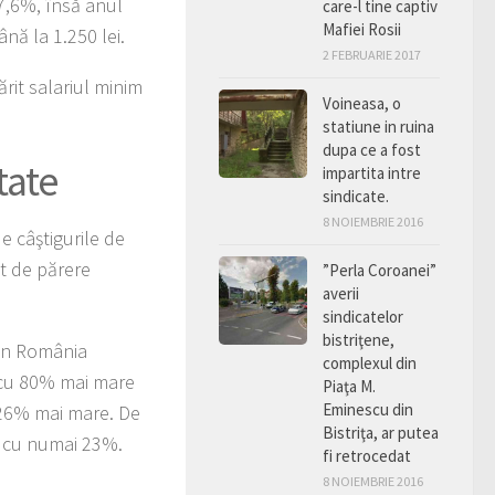
 7,6%, însă anul
care-l tine captiv
Mafiei Rosii
ână la 1.250 lei.
2 FEBRUARIE 2017
rit salariul minim
Voineasa, o
statiune in ruina
dupa ce a fost
ivitate
impartita intre
sindicate.
8 NOIEMBRIE 2016
e câştigurile de
nt de părere
”Perla Coroanei”
averii
sindicatelor
bistriţene,
 din România
complexul din
t cu 80% mai mare
Piaţa M.
Eminescu din
r 26% mai mare. De
Bistriţa, ar putea
t cu numai 23%.
fi retrocedat
8 NOIEMBRIE 2016