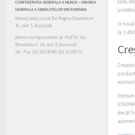
iulie, d
CONFEDERATIA GENERALA A MUNCII – UNIUNEA
următor,
GENERALA A SINDICATELOR DIN ROMANIA
Adresa sediu social: Bd. Regina Elisabeta nr.
O nouă c
45, sect. 5, Bucuresti
la 1.450
Adresa corespondenta: str. Prof. Dr. Ion
Athanasiu nr. 24, sect. 5, Bucuresti
Cre
Tel. / Fax: 021.313.40.80, 021.313.89.75
Creşteri
product
economi
Potrivit
(CNIPMM
decât î
asemen
continu