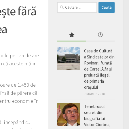
Caută
ște fără
după:
ea
Casa de Cultură
rile pe care le are
a Sindicatelor din
n că aceste măriri
Rovinari, furată
de Cartel Alfa şi
preluată ilegal
de primăria
aloare de 1.450 de
oraşului
 însă de părere că
7 MARTIE 2018
i pentru economie în
Tenebrosul
secret din
biografia lui
nd, începând cu 1
Victor Ciorbea,