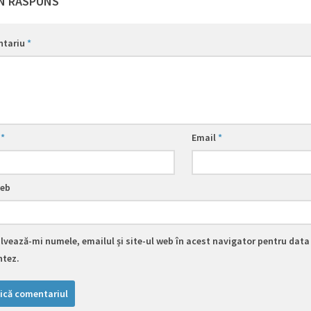
N RĂSPUNS
ntariu
*
e
*
Email
*
web
lvează-mi numele, emailul și site-ul web în acest navigator pentru data 
tez.