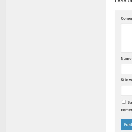
LASĂ U
Come
Num
Site 
Sa
comen