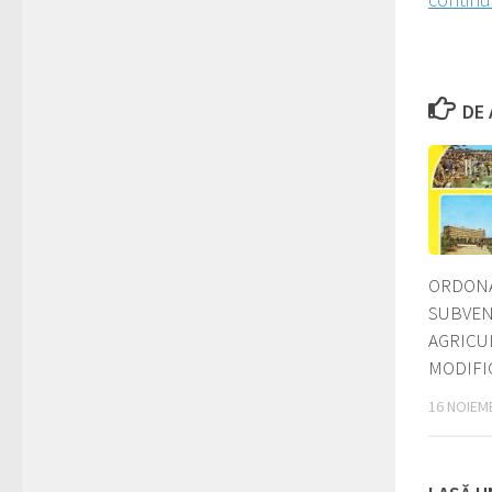
DE 
ORDON
SUBVENȚ
AGRICU
MODIFI
16 NOIEM