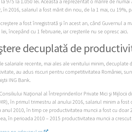
e la 975 la 1.050 lei. Aceasta a reprezentat o mărire de numai
 în 2016, salariul a fost mărit din nou, de la 1 mai, cu 19%, p
reştere a fost înregistrată şi în acest an, când Guvernul a mă
 lei, începând cu 1 februarie, iar creşterile nu se opresc aici.
ştere decuplată de product
le salariale recente, mai ales ale venitului minim, decuplate d
ivitate, au adus riscuri pentru competitivitatea României, su
ştii ING Bank.
 Consiliului Naţional al Întreprinderilor Private Mici şi Mijlocii
R), în primul trimestru al anului 2016, salariul minim a fos
n anul 2010, în timp ce productivitatea muncii a fost cu doa
ea,
în perioada 2010 – 2015 productivitatea muncii a crescu
area pe adevarul.ro