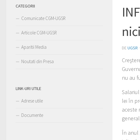
CATEGORII
INF
Comunicate CGM-UGSR
nic
Articole CGM-UGSR
Aparitii Media
DE
UGSR
Creştere
Noutati din Presa
Guvernul
nu au f
LINK-URI UTILE
Salariul
lei în p
Adrese utile
aceste m
Documente
general
În anul