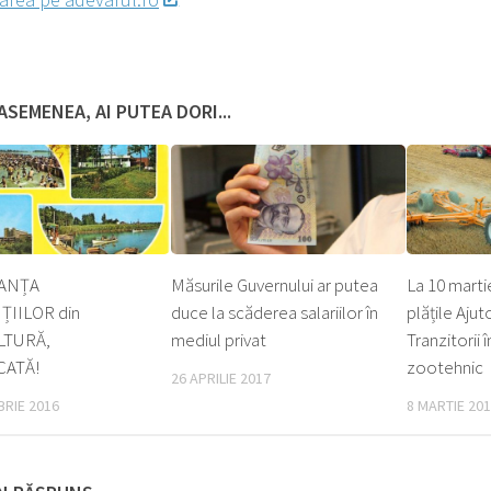
ASEMENEA, AI PUTEA DORI...
ANȚA
Măsurile Guvernului ar putea
La 10 marti
IILOR din
duce la scăderea salariilor în
plățile Aju
LTURĂ,
mediul privat
Tranzitorii 
CATĂ!
zootehnic
26 APRILIE 2017
BRIE 2016
8 MARTIE 20