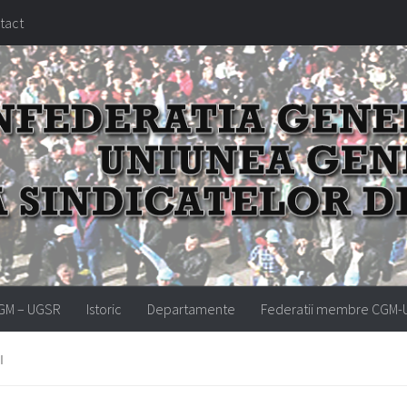
tact
GM – UGSR
Istoric
Departamente
Federatii membre CGM
I