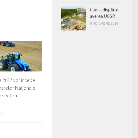
Cum a dispărut
averea UGSR
8 NOIEMBRIE 2016
e 2017 vor începe
toarelor Naționale
în sectorul
17