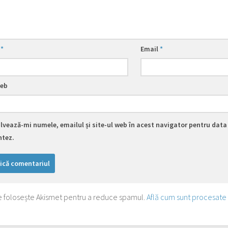
e
*
Email
*
web
lvează-mi numele, emailul și site-ul web în acest navigator pentru data 
tez.
te folosește Akismet pentru a reduce spamul.
Află cum sunt procesate