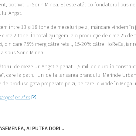
t, potrivit lui Sorin Minea. El este atât co-fondatorul busines
ului Angst.
em între 13 şi 18 tone de mezeluri pe zi, mâncare vindem în j
e circa 2 tone. În total ajungem la o producţie de circa 25 d
 zi, din care 75% merg către retail, 15-20% către HoReCa, iar 
, a spus Sorin Minea.
orul de mezeluri Angst a pariat 1,5 mil. de euro în construcţi
“, care la patru luni de la lansarea brandului Merinde Urbane
e de produse gata preparate pe zi, pe care le vinde în Mega 
ntegral pe zf.ro
ASEMENEA, AI PUTEA DORI...