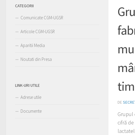
CATEGORII
Gru
Comunicate CGM-UGSR
fab
Articole CGM-UGSR
mul
Aparitii Media
Noutati din Presa
mân
ti
LINK-URI UTILE
Adrese utile
DE
SECRE
Documente
Grupul d
cifră de
lactate