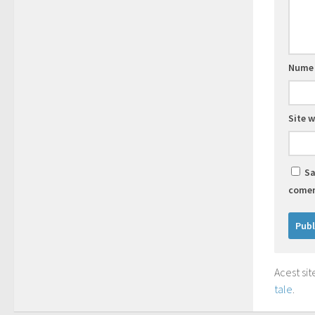
Num
Site 
Sa
comen
Acest si
tale
.