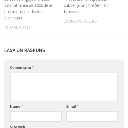
salariul minim de 3.000 de lei
subvenţiilor către fermierii
brut impus în industria
braşoveni
alimentară
13 DECEMBRIE 2016
18 APRILIE 2022
LASĂ UN RĂSPUNS
Comentariu
*
Nume
*
Email
*
Site web