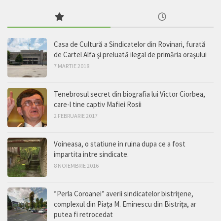
Casa de Cultură a Sindicatelor din Rovinari, furată
de Cartel Alfa şi preluată ilegal de primăria oraşului
7 MARTIE 2018
Tenebrosul secret din biografia lui Victor Ciorbea,
care-l tine captiv Mafiei Rosii
2 FEBRUARIE 2017
Voineasa, o statiune in ruina dupa ce a fost
impartita intre sindicate.
8 NOIEMBRIE 2016
”Perla Coroanei” averii sindicatelor bistriţene,
complexul din Piaţa M. Eminescu din Bistriţa, ar
putea fi retrocedat