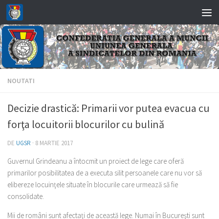
Skip to content
NOUTATI
Decizie drastică: Primarii vor putea evacua cu
forţa locuitorii blocurilor cu bulină
DE
UGSR
·
8 MARTIE 2017
Guvernul Grindeanu a întocmit un proiect de lege care oferă
primarilor posibilitatea de a executa silit persoanele care nu vor să
elibereze locuinţele situate în blocurile care urmează să fie
consolidate.
Mii de români sunt afectaţi de această lege. Numai în Bucureşti sunt