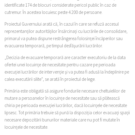
identificate 174 de blocuri considerate pericol public în caz de
cutremur. În acestea locuiesc peste 4.200 de persoane.
Proiectul Guvernului arată că, în cazul în care se refuză accesul
reprezentanţilor autorităţilor însărcinaţi cu lucrările de consolidare,
primarul va putea dispune restrângerea folosinţei încăperilor sau
evacuarea temporară, pe timpul desfăşurării lucrărilor.
„Decizia de evacuare temporară are caracter executoriu de la data
ofertei unei locuinţe de necesitate pentru cazare pe perioada
execuţiei lucrărilor de intervenţie şi va putea fi adusă la îndeplinire pe
calea executării silite“, se arată în proiectul de lege.
Primăria este obligată să asigure fondurile necesare cheltuielilor de
mutare a persoanelor în locuinţe de necesitate sau să plătească
chiria pe perioada execuţiei lucrărilor, dacă locuinţele de necesitate
lipsesc. Tot primăria trebuie să pună la dispoziţia celor evacuaţi spaţii
necesare depozitării bunurilor materiale care nu pot fi mutate în
locuinţele de necesitate.