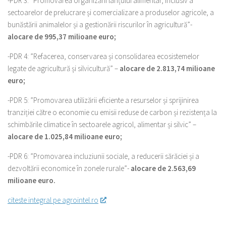
-PDR 3: ”Promovarea organizării lanțului alimentar, inclusiv a
sectoarelor de prelucrare și comercializare a produselor agricole, a
bunăstării animalelor și a gestionării riscurilor în agricultură”-
alocare de 995,37 milioane euro;
-PDR 4: ”Refacerea, conservarea și consolidarea ecosistemelor
legate de agricultură și silvicultură” –
alocare de 2.813,74 milioane
euro;
-PDR 5: ”Promovarea utilizării eficiente a resurselor și sprijinirea
tranziției către o economie cu emisii reduse de carbon și rezistența la
schimbările climatice în sectoarele agricol, alimentar și silvic” –
alocare de 1.025,84 milioane euro;
-PDR 6: ”Promovarea incluziunii sociale, a reducerii sărăciei și a
dezvoltării economice în zonele rurale”-
alocare de 2.563,69
milioane euro.
citeste integral pe agrointel.ro