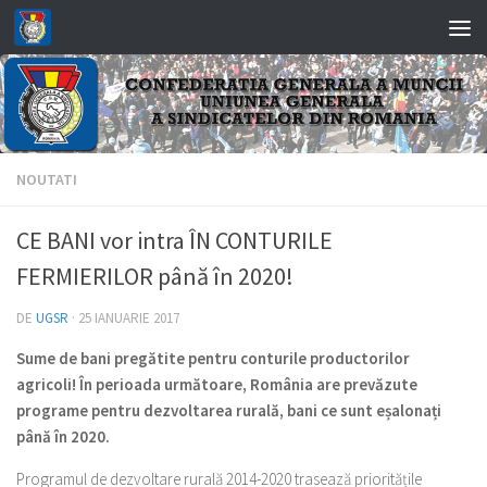
Skip to content
NOUTATI
CE BANI vor intra ÎN CONTURILE
FERMIERILOR până în 2020!
DE
UGSR
·
25 IANUARIE 2017
Sume de bani pregătite pentru conturile productorilor
agricoli! În perioada următoare, România are prevăzute
programe pentru dezvoltarea rurală, bani ce sunt eșalonați
până în 2020.
Programul de dezvoltare rurală 2014-2020 trasează prioritățile