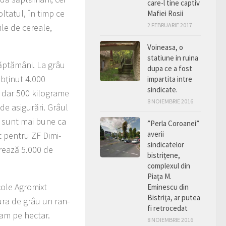
care-l tine captiv
oltatul, în timp ce
Mafiei Rosii
2 FEBRUARIE 2017
ile de cereale,
Voineasa, o
statiune in ruina
ăptă­mâni. La grâu
dupa ce a fost
obţinut 4.000
impartita intre
sindicate.
r, dar 500 kilograme
8 NOIEMBRIE 2016
 de asigurări. Grâul
e sunt mai bu­ne ca
”Perla Coroanei”
averii
t pentru ZF Dimi­
sindicatelor
crea­ză 5.000 de
bistriţene,
complexul din
Piaţa M.
co­le Agromixt
Eminescu din
Bistriţa, ar putea
tura de grâu un ran­
fi retrocedat
ram pe hectar.
8 NOIEMBRIE 2016