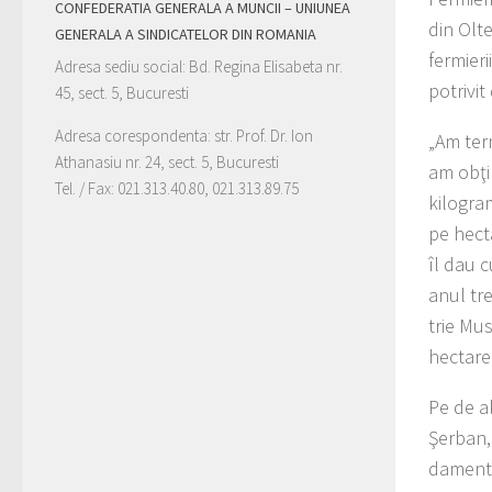
CONFEDERATIA GENERALA A MUNCII – UNIUNEA
din Olte
GENERALA A SINDICATELOR DIN ROMANIA
fermieri
Adresa sediu social: Bd. Regina Elisabeta nr.
potrivit
45, sect. 5, Bucuresti
Adresa corespondenta: str. Prof. Dr. Ion
„Am ter
Athanasiu nr. 24, sect. 5, Bucuresti
am obţi
Tel. / Fax: 021.313.40.80, 021.313.89.75
kilogram
pe hecta
îl dau c
anul tre
trie Mus
hectare
Pe de al
Şerban, 
dament 