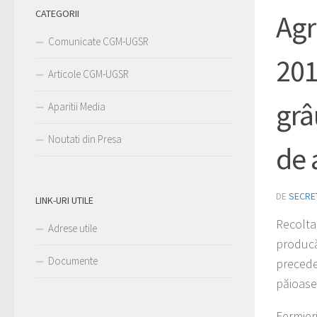
CATEGORII
Agr
Comunicate CGM-UGSR
201
Articole CGM-UGSR
grâ
Aparitii Media
Noutati din Presa
de 
DE
SECRE
LINK-URI UTILE
Recoltar
Adrese utile
producăt
Documente
preceden
păioase
Fermieri