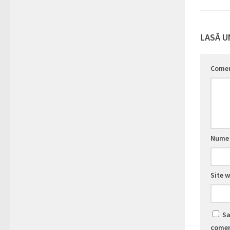
LASĂ U
Come
Num
Site 
Sa
comen