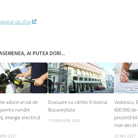
ntegral pe zf.ro
ASEMENEA, AI PUTEA DORI...
e aduce un val de
Evacuare cu cântec în buricul
Vasilescu,
 pentru români:
Bucureştiului
600.000 de
ţi, energie electrică
prezintă bil
7 FEBRUARIE 2018
mari decât 
RIE 2017
25 MAI 2017