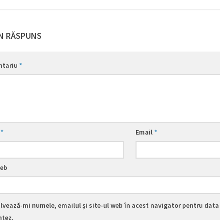
N RĂSPUNS
ntariu
*
e
*
Email
*
web
lvează-mi numele, emailul și site-ul web în acest navigator pentru data 
tez.