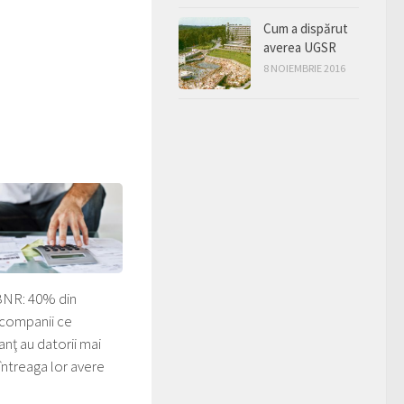
Cum a dispărut
averea UGSR
8 NOIEMBRIE 2016
 BNR: 40% din
 companii ce
anţ au datorii mai
întreaga lor avere