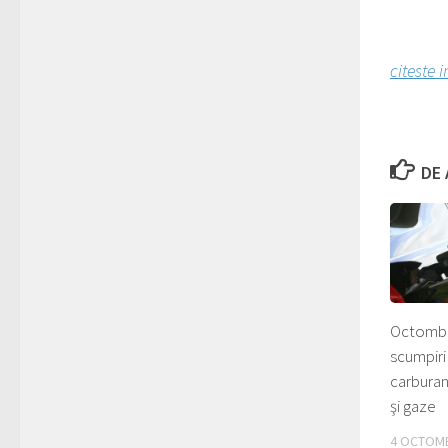
citeste i
DE 
Octombri
scumpiri
carburan
şi gaze
4 OCTOMB