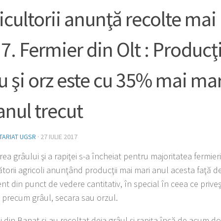
icultorii anunţă recolte mai
7. Fermier din Olt : Producţ
u şi orz este cu 35% mai mar
anul trecut
TARIAT UGSR
·
27 IULIE 2017
ea grâului şi a rapiţei s-a încheiat pentru majoritatea fermier
orii agri­coli anun­ţând producţii mai mari anul acesta faţă d
t din punct de ve­dere cantitativ, în special în ceea ce pri­veş
 precum grâul, se­cara sau orzul.
i din Banat şi-au recoltat deja grâul şi rapiţa încă de acum d