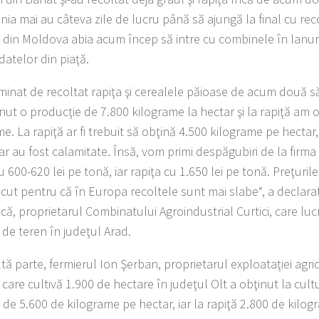
nia mai au câ­teva zile de lucru până să ajungă la final cu rec
i din Mol­dova abia acum încep să intre cu combinele în lanur
 datelor din piaţă.
minat de recoltat rapiţa şi ce­realele păioase de acum două s
nut o producţie de 7.800 kilograme la hectar şi la rapiţă am 
e. La rapiţă ar fi tre­buit să obţină 4.500 kilograme pe hec­ta
r au fost ca­lamitate. Însă, vom primi despă­gu­biri de la firma
u 600-620 lei pe tonă, iar rapiţa cu 1.650 lei pe tonă. Preţuril
­cut pentru că în Europa re­coltele sunt mai slabe“, a declara
că, pro­prietarul Com­bina­tu­lui Agro­industrial Curtici, care lu
 de teren în judeţul Arad.
tă parte, fermierul Ion Şerban, proprietarul exploataţiei agri­
care cultivă 1.900 de hectare în judeţul Olt a obţinut la cul
de 5.600 de kilograme pe hectar, iar la rapiţă 2.800 de kilog