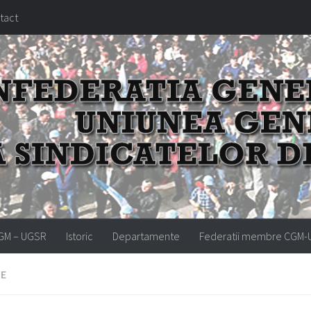
tact
GM – UGSR
Istoric
Departamente
Federatii membre CGM
LE