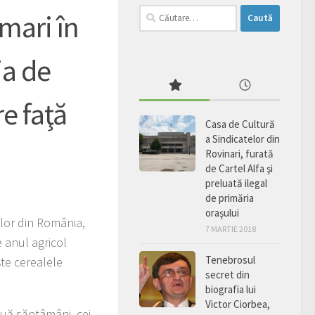
Caută
 mari în
după:
ia de
e faţă
Casa de Cultură
a Sindicatelor din
Rovinari, furată
de Cartel Alfa şi
preluată ilegal
de primăria
oraşului
ilor din România,
7 MARTIE 2018
e anul agricol
Tenebrosul
­te cerealele
secret din
biografia lui
Victor Ciorbea,
ouă săp­tâmâni, cei