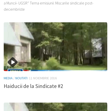
a Muncii- UGSR” Tema emisiunii: Miscarile sindicale post-
decembriste
MEDIA
/
NOUTATI
11 NOIEMBRIE 2016
Haiducii de la Sindicate #2